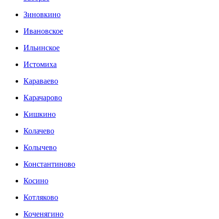
Зиновкино
Ивановское
Ильинское
Истомиха
Караваево
Карачарово
Кишкино
Колачево
Колычево
Константиново
Косино
Котляково
Коченягино