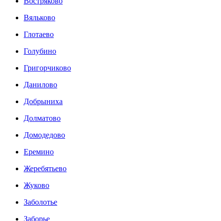
Востряково
Вяльково
Глотаево
Голубино
Григорчиково
Данилово
Добрыниха
Долматово
Домодедово
Еремино
Жеребятьево
Жуково
Заболотье
Заборье