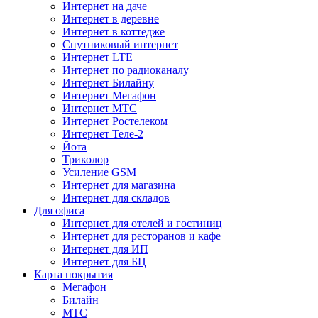
Интернет на даче
Интернет в деревне
Интернет в коттедже
Спутниковый интернет
Интернет LTE
Интернет по радиоканалу
Интернет Билайну
Интернет Мегафон
Интернет МТС
Интернет Ростелеком
Интернет Теле-2
Йота
Триколор
Усиление GSM
Интернет для магазина
Интернет для складов
Для офиса
Интернет для отелей и гостиниц
Интернет для ресторанов и кафе
Интернет для ИП
Интернет для БЦ
Карта покрытия
Мегафон
Билайн
МТС