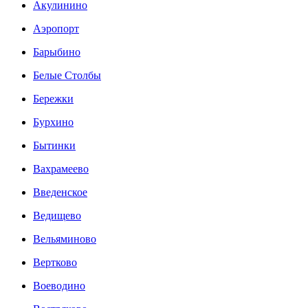
Акулинино
Аэропорт
Барыбино
Белые Столбы
Бережки
Бурхино
Бытинки
Вахрамеево
Введенское
Ведищево
Вельяминово
Вертково
Воеводино