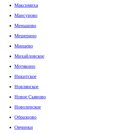
Максимиха
Мансурово
Меньшово
Мещерино
Минаево
Михайловское
Мотякино
Никитское
Новлянское
Новое Сьяново
Новоленское
Образцово
Овчинки