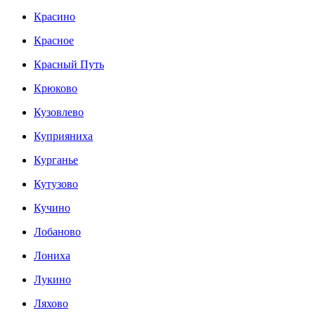
Красино
Красное
Красный Путь
Крюково
Кузовлево
Куприяниха
Курганье
Кутузово
Кучино
Лобаново
Лониха
Лукино
Ляхово