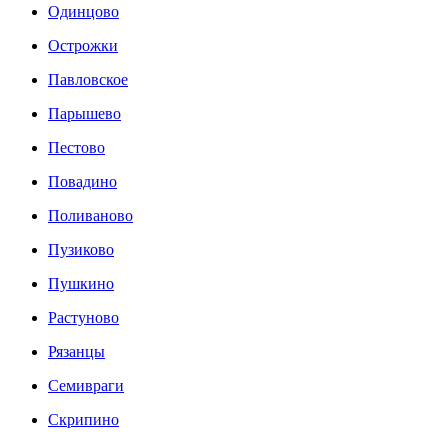
Одинцово
Острожки
Павловское
Парышево
Пестово
Повадино
Поливаново
Пузиково
Пушкино
Растуново
Рязанцы
Семивраги
Скрипино