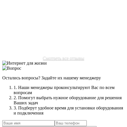
Отзыв:
Переехал в подмосковье, многие провайдеры
отказывались ехать из-за не уверенности сигнала в нашем
районе. Очень рад, что наткнулся на ваш сайт. Мне без
проблем настроили интернет, пользуюсь с удовольствием
без нервов, как раньше.
Автор:
Соловьев Михаил Александрович
Смотреть все отзывы
Остались вопросы? Задайте их нашему менеджеру
1. Наши менеджеры проконсультируют Вас по всем
вопросам
2. Помогут выбрать нужное оборудование для решения
Ваших задач
3. Подберут удобное время для установки оборудования
и подключения