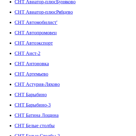
СНТ Авиатор-плюсБуняково
СНТ Авиатор-плюсРябцево
СНТ Автомобилист'
СНТ Автопромовец
СНТ Автоэкспорт
СНТ Аист-2
СНТ Антоновка
СНТ Артемьево
СНТ Астурия-Ляхово
СНТ Барыбино
СНТ Барыбино-3
СНТ Батина Лощина
СНТ Белые столбы
СНТ Белые Столбы-2