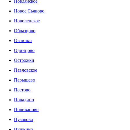
Новлянское
Новое Сьяново
Новоленское
Образцово
Овчинки
Одинцово
Острожки
Павловское
Парышево
Пестово
Повадино
Поливаново
Пузиково
Пушкино