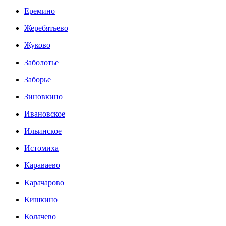
Еремино
Жеребятьево
Жуково
Заболотье
Заборье
Зиновкино
Ивановское
Ильинское
Истомиха
Караваево
Карачарово
Кишкино
Колачево