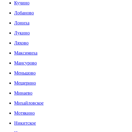
Кучино
Лобаново
Лониха
Лукино
Ляхово
Максимиха
Мансурово
Меньшово
Мещерино
Минаево
Михайловское
Мотякино
Никитское