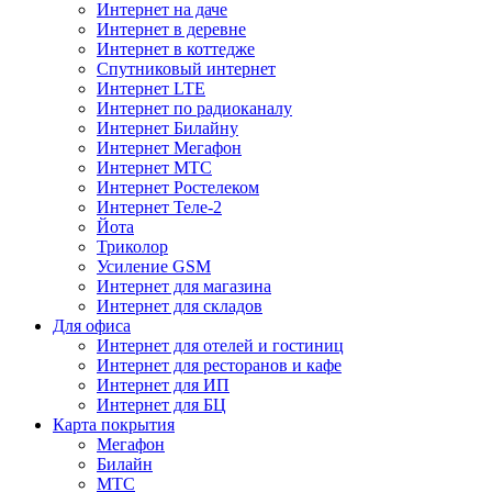
Интернет на даче
Интернет в деревне
Интернет в коттедже
Спутниковый интернет
Интернет LTE
Интернет по радиоканалу
Интернет Билайну
Интернет Мегафон
Интернет МТС
Интернет Ростелеком
Интернет Теле-2
Йота
Триколор
Усиление GSM
Интернет для магазина
Интернет для складов
Для офиса
Интернет для отелей и гостиниц
Интернет для ресторанов и кафе
Интернет для ИП
Интернет для БЦ
Карта покрытия
Мегафон
Билайн
МТС