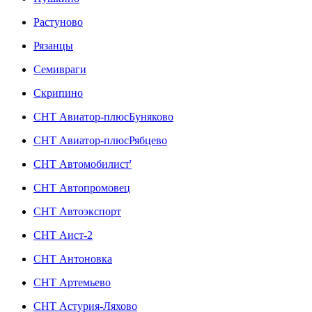
Растуново
Рязанцы
Семивраги
Скрипино
СНТ Авиатор-плюсБуняково
СНТ Авиатор-плюсРябцево
СНТ Автомобилист'
СНТ Автопромовец
СНТ Автоэкспорт
СНТ Аист-2
СНТ Антоновка
СНТ Артемьево
СНТ Астурия-Ляхово