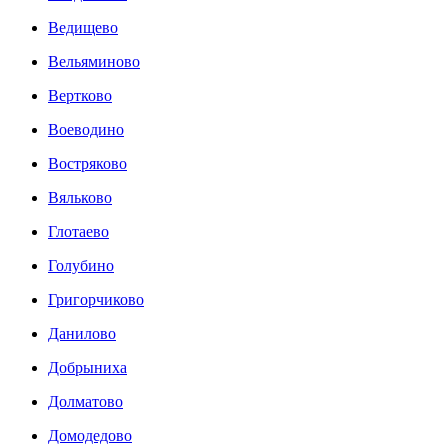
Ведищево
Вельяминово
Вертково
Воеводино
Востряково
Вяльково
Глотаево
Голубино
Григорчиково
Данилово
Добрыниха
Долматово
Домодедово