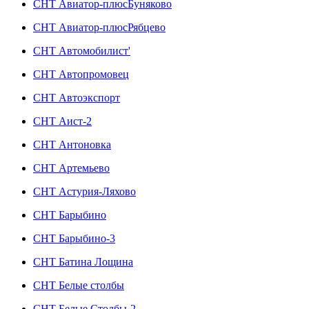
СНТ Авиатор-плюсБуняково
СНТ Авиатор-плюсРябцево
СНТ Автомобилист'
СНТ Автопромовец
СНТ Автоэкспорт
СНТ Аист-2
СНТ Антоновка
СНТ Артемьево
СНТ Астурия-Ляхово
СНТ Барыбино
СНТ Барыбино-3
СНТ Батина Лощина
СНТ Белые столбы
СНТ Белые Столбы-2