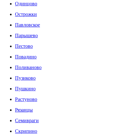
Одинцово
Острожки
Павловское
Парышево
Пестово
Повадино
Поливаново
Пузиково
Пушкино
Растуново
Рязанцы
Семивраги
Скрипино