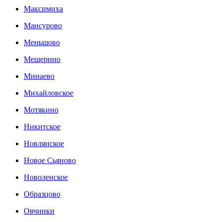
Максимиха
Мансурово
Меньшово
Мещерино
Минаево
Михайловское
Мотякино
Никитское
Новлянское
Новое Сьяново
Новоленское
Образцово
Овчинки