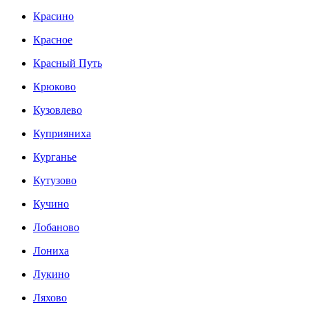
Красино
Красное
Красный Путь
Крюково
Кузовлево
Куприяниха
Курганье
Кутузово
Кучино
Лобаново
Лониха
Лукино
Ляхово