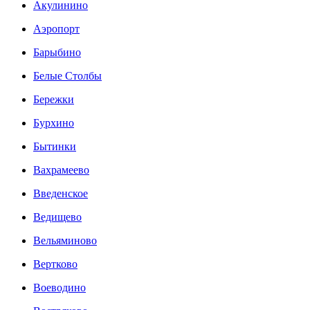
Акулинино
Аэропорт
Барыбино
Белые Столбы
Бережки
Бурхино
Бытинки
Вахрамеево
Введенское
Ведищево
Вельяминово
Вертково
Воеводино