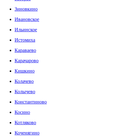
Зиновкино
Ивановское
Ильинское
Истомиха
Караваево
Карачарово
Кишкино
Колачево
Колычево
Константиново
Косино
Котляково
Коченягино