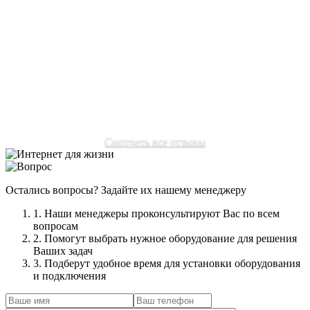
Отзыв:
Переехал в подмосковье, многие провайдеры
отказывались ехать из-за не уверенности сигнала в нашем
районе. Очень рад, что наткнулся на ваш сайт. Мне без
проблем настроили интернет, пользуюсь с удовольствием
без нервов, как раньше.
Автор:
Соловьев Михаил Александрович
Смотреть все отзывы
Остались вопросы? Задайте их нашему менеджеру
1. Наши менеджеры проконсультируют Вас по всем
вопросам
2. Помогут выбрать нужное оборудование для решения
Ваших задач
3. Подберут удобное время для установки оборудования
и подключения