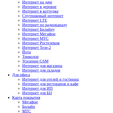
Интернет на даче
Интернет в деревне
Интернет в коттедже
Спутниковый интернет
Интернет LTE
Интернет по радиоканалу
Интернет Билайну
Интернет Мегафон
Интернет МТС
Интернет Ростелеком
Интернет Теле-2
Йота
Триколор
Усиление GSM
Интернет для магазина
Интернет для складов
Для офиса
Интернет для отелей и гостиниц
Интернет для ресторанов и кафе
Интернет для ИП
Интернет для БЦ
Карта покрытия
Мегафон
Билайн
МТС