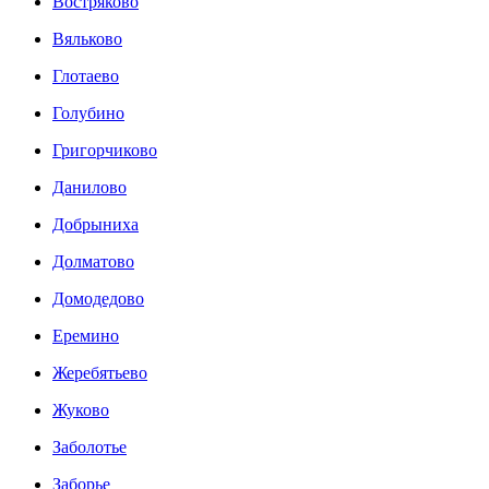
Востряково
Вяльково
Глотаево
Голубино
Григорчиково
Данилово
Добрыниха
Долматово
Домодедово
Еремино
Жеребятьево
Жуково
Заболотье
Заборье