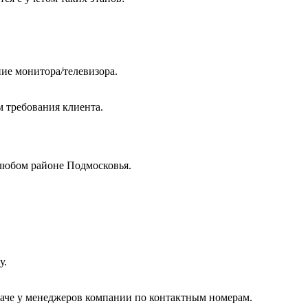
ие монитора/телевизора.
м требования клиента.
любом районе Подмосковья.
у.
даче у менеджеров компании по контактным номерам.