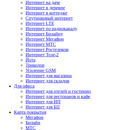
Интернет на даче
Интернет в деревне
Интернет в коттедже
Спутниковый интернет
Интернет LTE
Интернет по радиоканалу
Интернет Билайну
Интернет Мегафон
Интернет МТС
Интернет Ростелеком
Интернет Теле-2
Йота
Триколор
Усиление GSM
Интернет для магазина
Интернет для складов
Для офиса
Интернет для отелей и гостиниц
Интернет для ресторанов и кафе
Интернет для ИП
Интернет для БЦ
Карта покрытия
Мегафон
Билайн
МТС