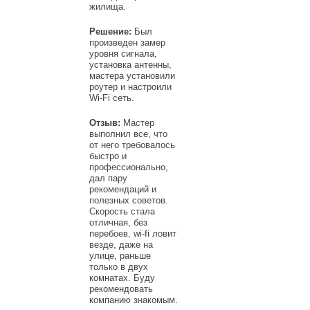
жилища.
Решение:
Был
произведен замер
уровня сигнала,
установка антенны,
мастера установили
роутер и настроили
Wi-Fi сеть.
Отзыв:
Мастер
выполнил все, что
от него требовалось
быстро и
профессионально,
дал пару
рекомендаций и
полезных советов.
Скорость стала
отличная, без
перебоев, wi-fi ловит
везде, даже на
улице, раньше
только в двух
комнатах. Буду
рекомендовать
компанию знакомым.