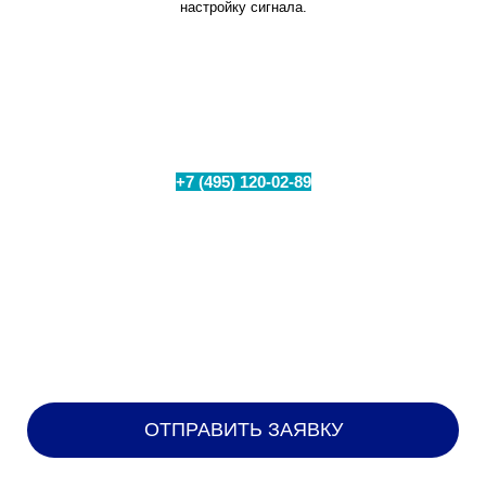
настройку сигнала.
Проверьте техническую возможность
подключения интернета в вашем
населенном пункте
+7 (495) 120-02-89
Позвоните по номеру
или
заполните форму для бесплатного замера уровня
сигнала на Вашем объекте