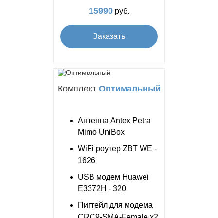
15990
руб.
Заказать
Комплект
Оптимальный
Антенна Antex Petra
Mimo UniBox
WiFi роутер ZBT WE -
1626
USB модем Huawei
E3372H - 320
Пигтейл для модема
CRC9-SMA-Female x2