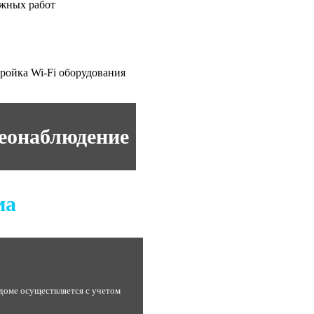
ажных работ
ройка Wi-Fi оборудования
еонаблюдение
ма
доме осуществляется с учетом