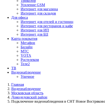
Триколор
Усиление GSM
Интернет для магазина
Интернет для складов
Для офиса
Интернет для отелей и гостиниц
Интернет для ресторанов и кафе
Интернет для ИП
Интернет для БЦ
Карта покрытия
Мегафон
Билайн
МТС
YOTA
Ростелеком
Теле2
ТВ
Видеонаблюдение
Уличное
Главная
Видеонаблюдение
Московская область
Домодедовский район
Подключение видеонаблюдения в СНТ Новое Востряково