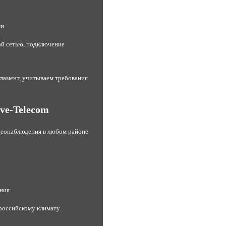
и.
.
ой сетью, подключение
ламент, учитываем требования
ve-Telecom
деонаблюдения в любом районе
ния.
российскому климату.