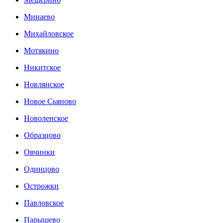
Минаево
Михайловское
Мотякино
Никитское
Новлянское
Новое Сьяново
Новоленское
Образцово
Овчинки
Одинцово
Острожки
Павловское
Парышево