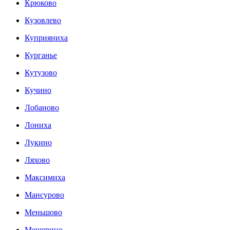
Крюково
Кузовлево
Куприяниха
Курганье
Кутузово
Кучино
Лобаново
Лониха
Лукино
Ляхово
Максимиха
Мансурово
Меньшово
Мещерино