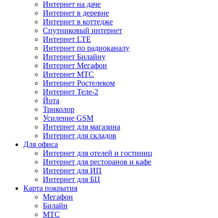
Интернет на даче
Интернет в деревне
Интернет в коттедже
Спутниковый интернет
Интернет LTE
Интернет по радиоканалу
Интернет Билайну
Интернет Мегафон
Интернет МТС
Интернет Ростелеком
Интернет Теле-2
Йота
Триколор
Усиление GSM
Интернет для магазина
Интернет для складов
Для офиса
Интернет для отелей и гостиниц
Интернет для ресторанов и кафе
Интернет для ИП
Интернет для БЦ
Карта покрытия
Мегафон
Билайн
МТС