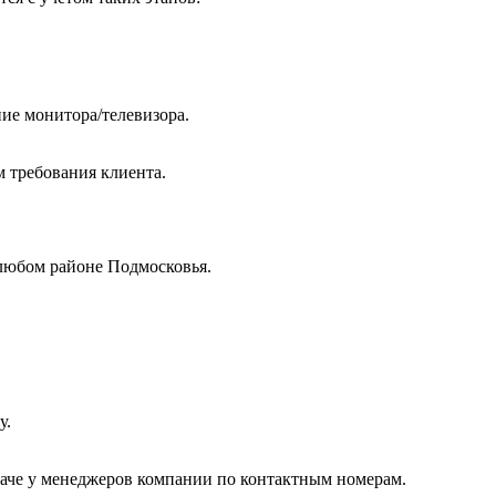
ие монитора/телевизора.
м требования клиента.
любом районе Подмосковья.
у.
даче у менеджеров компании по контактным номерам.