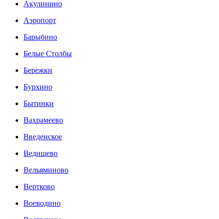
Акулинино
Аэропорт
Барыбино
Белые Столбы
Бережки
Бурхино
Бытинки
Вахрамеево
Введенское
Ведищево
Вельяминово
Вертково
Воеводино