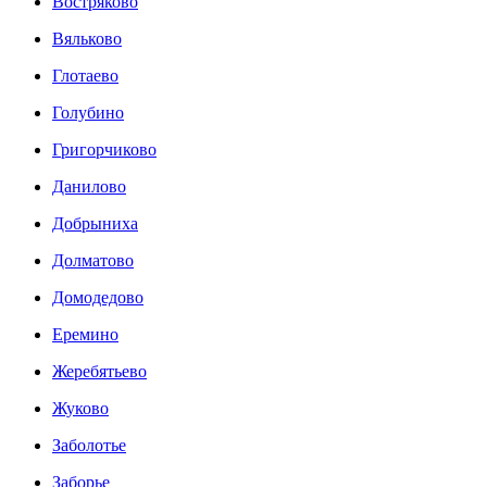
Востряково
Вяльково
Глотаево
Голубино
Григорчиково
Данилово
Добрыниха
Долматово
Домодедово
Еремино
Жеребятьево
Жуково
Заболотье
Заборье