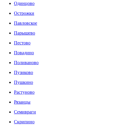
Одинцово
Острожки
Павловское
Парышево
Пестово
Повадино
Поливаново
Пузиково
Пушкино
Растуново
Рязанцы
Семивраги
Скрипино