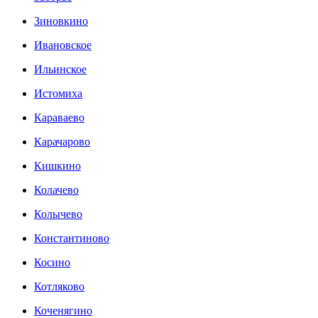
Зиновкино
Ивановское
Ильинское
Истомиха
Караваево
Карачарово
Кишкино
Колачево
Колычево
Константиново
Косино
Котляково
Коченягино