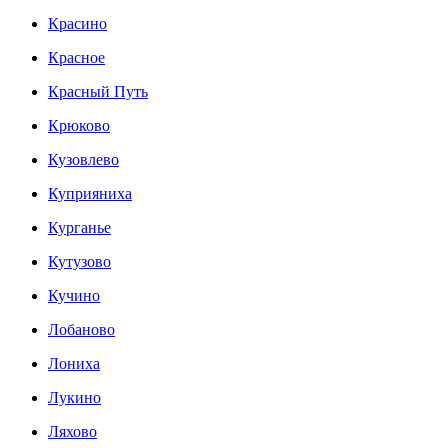
Красино
Красное
Красный Путь
Крюково
Кузовлево
Куприяниха
Курганье
Кутузово
Кучино
Лобаново
Лониха
Лукино
Ляхово