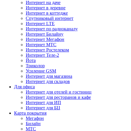
Интернет на даче
Интернет в деревне
Интернет в коттедже
Спутниковый интернет
Интернет LTE
Интернет по радиоканалу
Интернет Билайну
Интернет Мегафон
Интернет МТС
Интернет Ростелеком
Интернет Теле-2
Йота
Триколор
Усиление GSM
Интернет для магазина
Интернет для складов
Для офиса
Интернет для отелей и гостиниц
Интернет для ресторанов и кафе
Интернет для ИП
Интернет для БЦ
Карта покрытия
Мегафон
Билайн
МТС