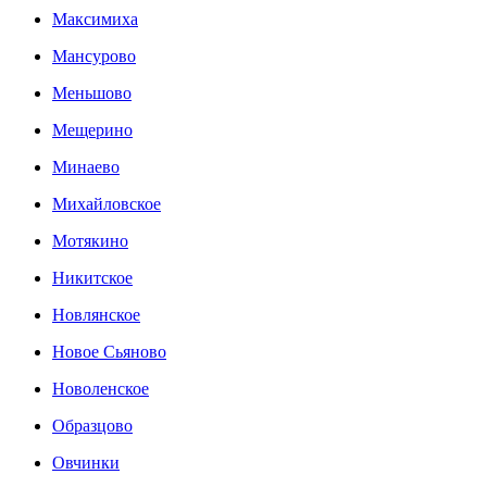
Максимиха
Мансурово
Меньшово
Мещерино
Минаево
Михайловское
Мотякино
Никитское
Новлянское
Новое Сьяново
Новоленское
Образцово
Овчинки