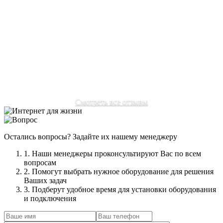
Отзыв:
Переехал в подмосковье, многие провайдеры
отказывались ехать из-за не уверенности сигнала в нашем
районе. Очень рад, что наткнулся на ваш сайт. Мне без
проблем настроили интернет, пользуюсь с удовольствием
без нервов, как раньше.
Автор:
Соловьев Михаил Александрович
Смотреть все отзывы
Остались вопросы? Задайте их нашему менеджеру
1. Наши менеджеры проконсультируют Вас по всем
вопросам
2. Помогут выбрать нужное оборудование для решения
Ваших задач
3. Подберут удобное время для установки оборудования
и подключения