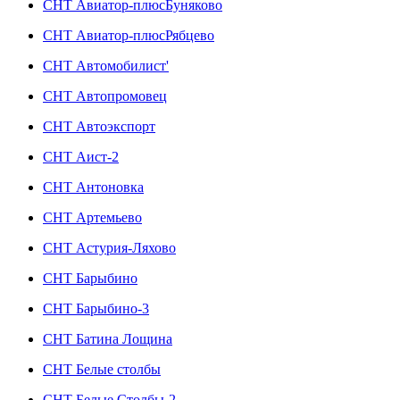
СНТ Авиатор-плюсБуняково
СНТ Авиатор-плюсРябцево
СНТ Автомобилист'
СНТ Автопромовец
СНТ Автоэкспорт
СНТ Аист-2
СНТ Антоновка
СНТ Артемьево
СНТ Астурия-Ляхово
СНТ Барыбино
СНТ Барыбино-3
СНТ Батина Лощина
СНТ Белые столбы
СНТ Белые Столбы-2