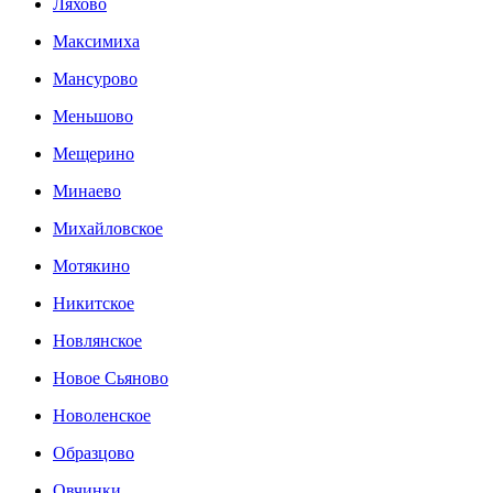
Ляхово
Максимиха
Мансурово
Меньшово
Мещерино
Минаево
Михайловское
Мотякино
Никитское
Новлянское
Новое Сьяново
Новоленское
Образцово
Овчинки