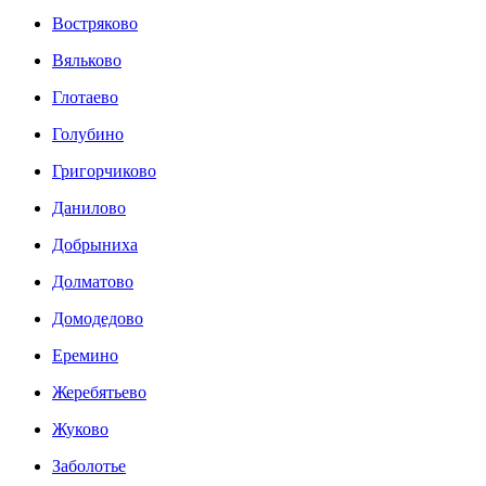
Востряково
Вяльково
Глотаево
Голубино
Григорчиково
Данилово
Добрыниха
Долматово
Домодедово
Еремино
Жеребятьево
Жуково
Заболотье