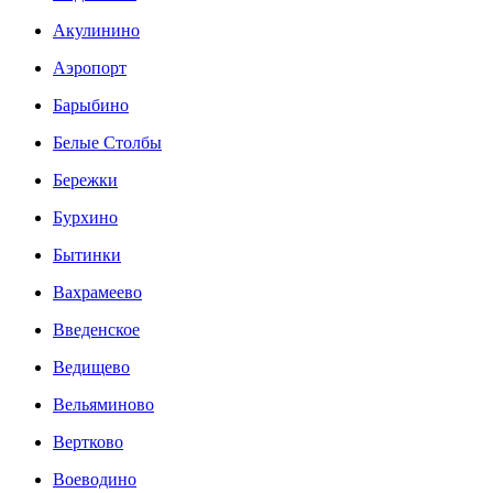
Акулинино
Аэропорт
Барыбино
Белые Столбы
Бережки
Бурхино
Бытинки
Вахрамеево
Введенское
Ведищево
Вельяминово
Вертково
Воеводино