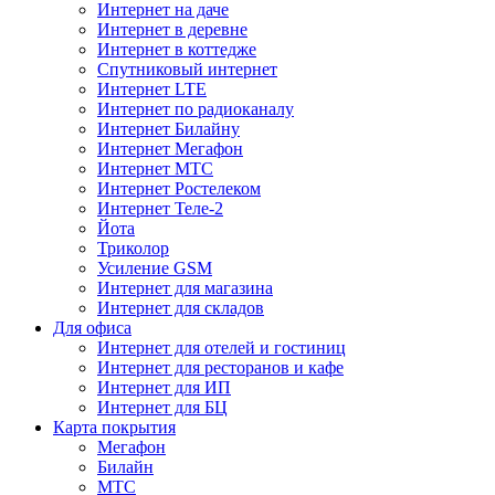
Интернет на даче
Интернет в деревне
Интернет в коттедже
Спутниковый интернет
Интернет LTE
Интернет по радиоканалу
Интернет Билайну
Интернет Мегафон
Интернет МТС
Интернет Ростелеком
Интернет Теле-2
Йота
Триколор
Усиление GSM
Интернет для магазина
Интернет для складов
Для офиса
Интернет для отелей и гостиниц
Интернет для ресторанов и кафе
Интернет для ИП
Интернет для БЦ
Карта покрытия
Мегафон
Билайн
МТС