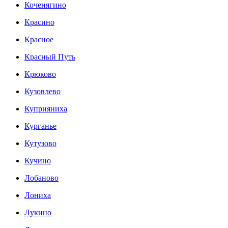
Коченягино
Красино
Красное
Красный Путь
Крюково
Кузовлево
Куприяниха
Курганье
Кутузово
Кучино
Лобаново
Лониха
Лукино