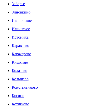
Заборье
Зиновкино
Ивановское
Ильинское
Истомиха
Караваево
Карачарово
Кишкино
Колачево
Колычево
Константиново
Косино
Котляково