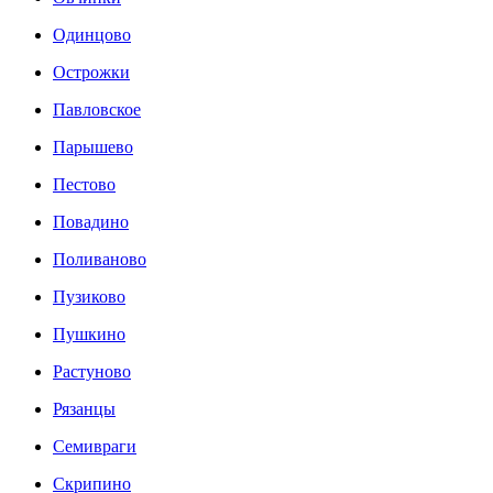
Одинцово
Острожки
Павловское
Парышево
Пестово
Повадино
Поливаново
Пузиково
Пушкино
Растуново
Рязанцы
Семивраги
Скрипино