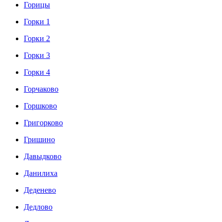
Горицы
Горки 1
Горки 2
Горки 3
Горки 4
Горчаково
Горшково
Григорково
Гришино
Давыдково
Данилиха
Деденево
Дедлово