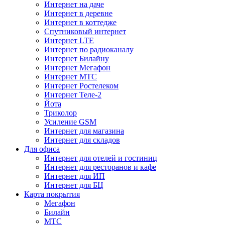
Интернет на даче
Интернет в деревне
Интернет в коттедже
Спутниковый интернет
Интернет LTE
Интернет по радиоканалу
Интернет Билайну
Интернет Мегафон
Интернет МТС
Интернет Ростелеком
Интернет Теле-2
Йота
Триколор
Усиление GSM
Интернет для магазина
Интернет для складов
Для офиса
Интернет для отелей и гостиниц
Интернет для ресторанов и кафе
Интернет для ИП
Интернет для БЦ
Карта покрытия
Мегафон
Билайн
МТС