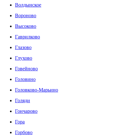
Волдынское
Вороново
Высоково
Гаврилково
Глазово
Глухово
Говейново
Головино
Головково-Марьино
Голяди
Гончарово
Гора
Горбово