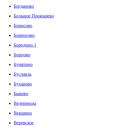
Богданово
Большое Прокошево
Борисово
Борносово
Бородино 1
Борцово
Бунятино
Буславль
Бухарово
Быково
Ведерницы
Векшино
Веревское