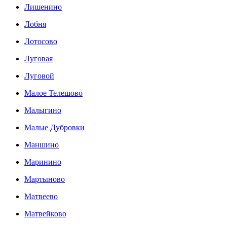
Лишенино
Лобня
Лотосово
Луговая
Луговой
Малое Телешово
Малыгино
Малые Дубровки
Маншино
Маринино
Мартыново
Матвеево
Матвейково