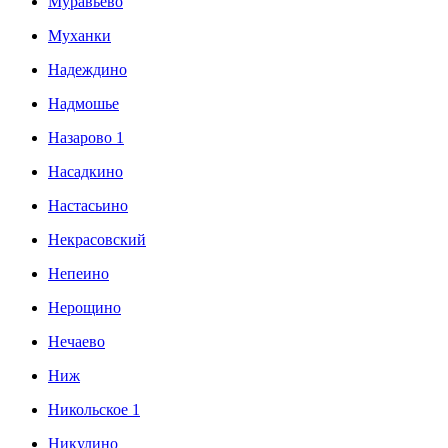
Муравьево
Муханки
Надеждино
Надмошье
Назарово 1
Насадкино
Настасьино
Некрасовский
Непеино
Нерощино
Нечаево
Ниж
Никольское 1
Никулино