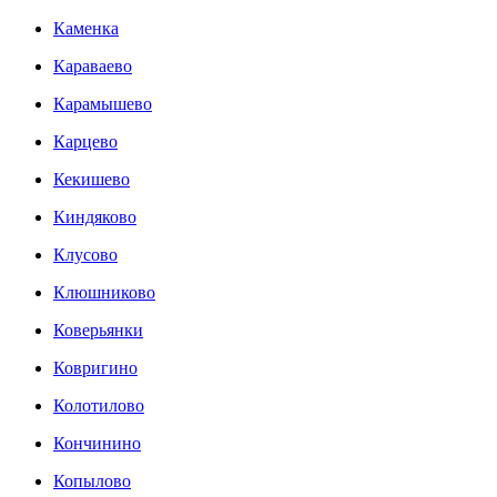
Каменка
Караваево
Карамышево
Карцево
Кекишево
Киндяково
Клусово
Клюшниково
Коверьянки
Ковригино
Колотилово
Кончинино
Копылово