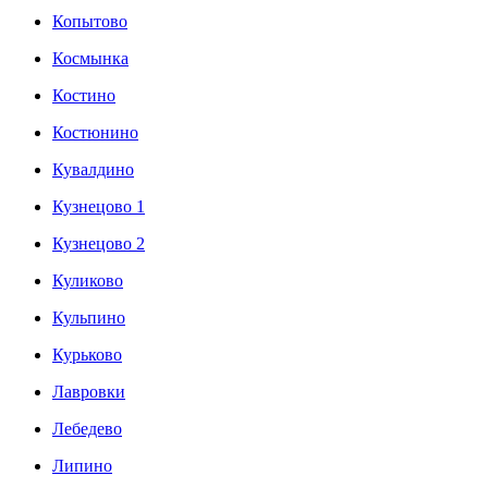
Копытово
Космынка
Костино
Костюнино
Кувалдино
Кузнецово 1
Кузнецово 2
Куликово
Кульпино
Курьково
Лавровки
Лебедево
Липино