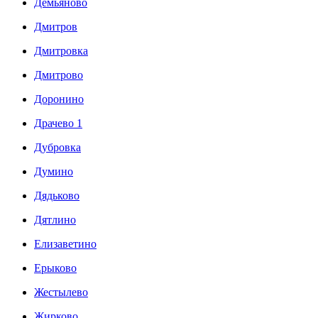
Демьяново
Дмитров
Дмитровка
Дмитрово
Доронино
Драчево 1
Дубровка
Думино
Дядьково
Дятлино
Елизаветино
Ерыково
Жестылево
Жирково