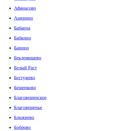
Афанасово
Ащерино
Бабаиха
Бабкино
Банино
Беклемишево
Белый Раст
Бестужево
Бешенково
Благовещенское
Благовещенье
Ближнево
Боброво