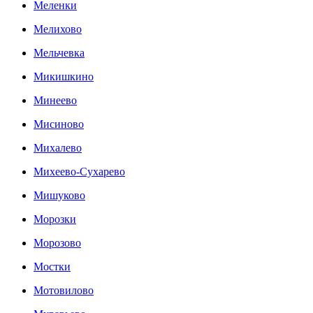
Меленки
Мелихово
Мельчевка
Микишкино
Минеево
Мисиново
Михалево
Михеево-Сухарево
Мишуково
Морозки
Морозово
Мостки
Мотовилово