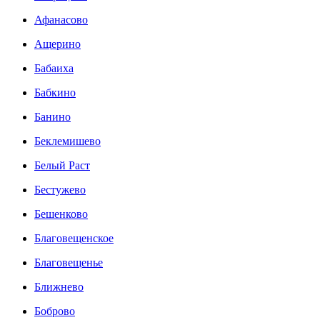
Афанасово
Ащерино
Бабаиха
Бабкино
Банино
Беклемишево
Белый Раст
Бестужево
Бешенково
Благовещенское
Благовещенье
Ближнево
Боброво