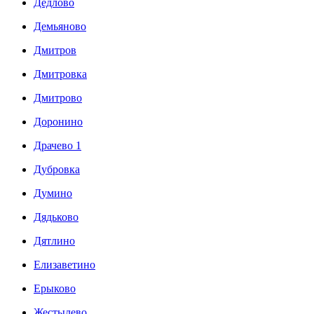
Дедлово
Демьяново
Дмитров
Дмитровка
Дмитрово
Доронино
Драчево 1
Дубровка
Думино
Дядьково
Дятлино
Елизаветино
Ерыково
Жестылево