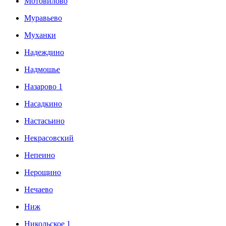
Мотовилово
Муравьево
Муханки
Надеждино
Надмошье
Назарово 1
Насадкино
Настасьино
Некрасовский
Непеино
Нерощино
Нечаево
Ниж
Никольское 1