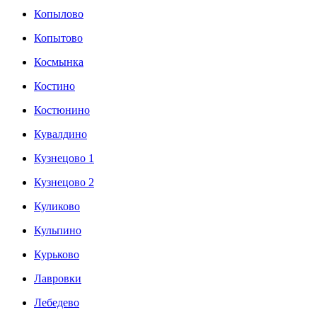
Копылово
Копытово
Космынка
Костино
Костюнино
Кувалдино
Кузнецово 1
Кузнецово 2
Куликово
Кульпино
Курьково
Лавровки
Лебедево