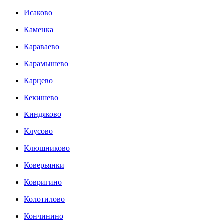
Исаково
Каменка
Караваево
Карамышево
Карцево
Кекишево
Киндяково
Клусово
Клюшниково
Коверьянки
Ковригино
Колотилово
Кончинино