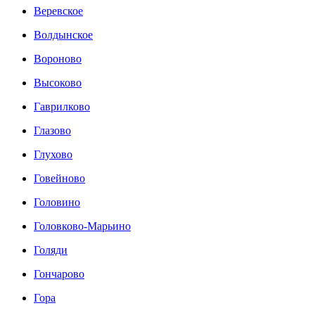
Веревское
Волдынское
Вороново
Высоково
Гаврилково
Глазово
Глухово
Говейново
Головино
Головково-Марьино
Голяди
Гончарово
Гора