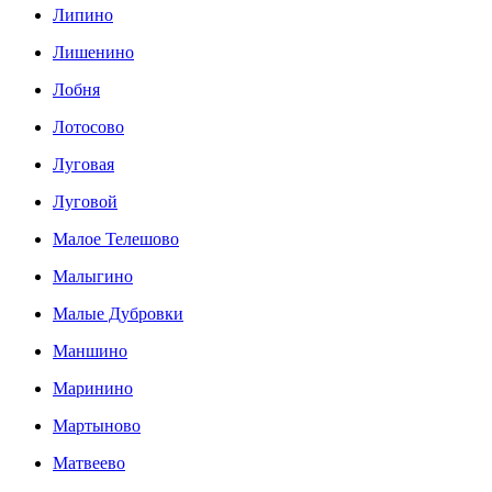
Липино
Лишенино
Лобня
Лотосово
Луговая
Луговой
Малое Телешово
Малыгино
Малые Дубровки
Маншино
Маринино
Мартыново
Матвеево