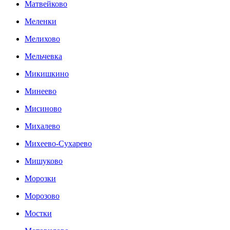
Матвейково
Меленки
Мелихово
Мельчевка
Микишкино
Минеево
Мисиново
Михалево
Михеево-Сухарево
Мишуково
Морозки
Морозово
Мостки