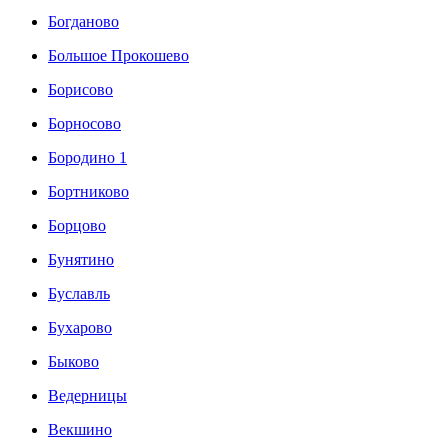
Богданово
Большое Прокошево
Борисово
Борносово
Бородино 1
Бортниково
Борцово
Бунятино
Буславль
Бухарово
Быково
Ведерницы
Векшино