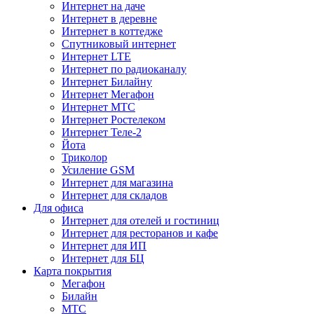
Интернет на даче
Интернет в деревне
Интернет в коттедже
Спутниковый интернет
Интернет LTE
Интернет по радиоканалу
Интернет Билайну
Интернет Мегафон
Интернет МТС
Интернет Ростелеком
Интернет Теле-2
Йота
Триколор
Усиление GSM
Интернет для магазина
Интернет для складов
Для офиса
Интернет для отелей и гостиниц
Интернет для ресторанов и кафе
Интернет для ИП
Интернет для БЦ
Карта покрытия
Мегафон
Билайн
МТС