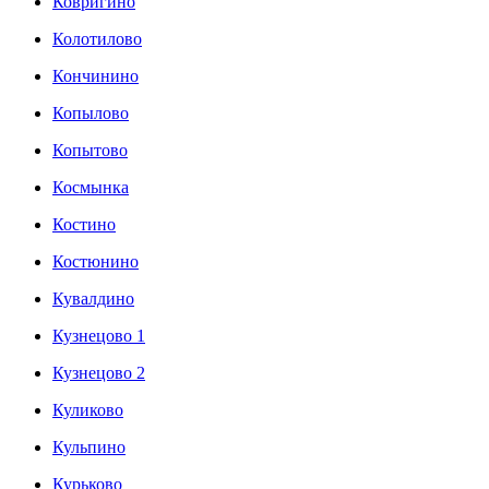
Ковригино
Колотилово
Кончинино
Копылово
Копытово
Космынка
Костино
Костюнино
Кувалдино
Кузнецово 1
Кузнецово 2
Куликово
Кульпино
Курьково