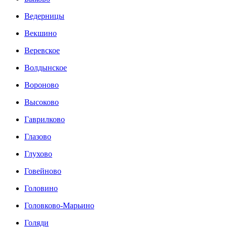
Ведерницы
Векшино
Веревское
Волдынское
Вороново
Высоково
Гаврилково
Глазово
Глухово
Говейново
Головино
Головково-Марьино
Голяди