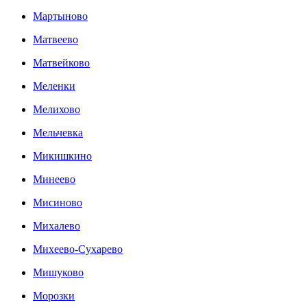
Мартыново
Матвеево
Матвейково
Меленки
Мелихово
Мельчевка
Микишкино
Минеево
Мисиново
Михалево
Михеево-Сухарево
Мишуково
Морозки