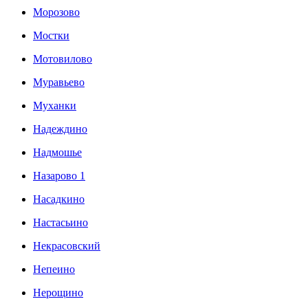
Морозово
Мостки
Мотовилово
Муравьево
Муханки
Надеждино
Надмошье
Назарово 1
Насадкино
Настасьино
Некрасовский
Непеино
Нерощино