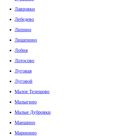
Лавровки
Лебедево
Липино
Лишенино
Лобня
Лотосово
Луговая
Луговой
Малое Телешово
Малыгино
Малые Дубровки
Маншино
Маринино