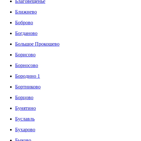
Благовещенье
Ближнево
Боброво
Богданово
Большое Прокошево
Борисово
Борносово
Бородино 1
Бортниково
Борцово
Бунятино
Буславль
Бухарово
Быково