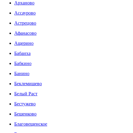
Арханово
Ассаурово
Астрецово
Афанасово
Ащерино
Бабаиха
Бабкино
Банино
Беклемишево
Белый Раст
Бестужево
Бешенково
Благовещенское