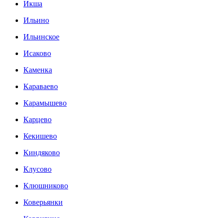
Икша
Ильино
Ильинское
Исаково
Каменка
Караваево
Карамышево
Карцево
Кекишево
Киндяково
Клусово
Клюшниково
Коверьянки