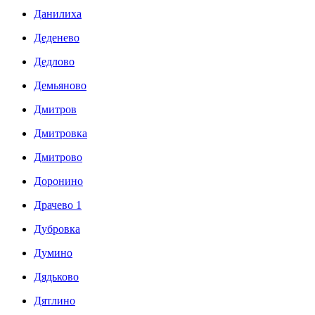
Данилиха
Деденево
Дедлово
Демьяново
Дмитров
Дмитровка
Дмитрово
Доронино
Драчево 1
Дубровка
Думино
Дядьково
Дятлино