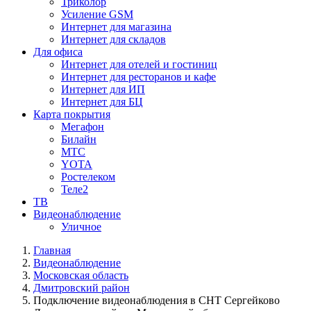
Триколор
Усиление GSM
Интернет для магазина
Интернет для складов
Для офиса
Интернет для отелей и гостиниц
Интернет для ресторанов и кафе
Интернет для ИП
Интернет для БЦ
Карта покрытия
Мегафон
Билайн
МТС
YOTA
Ростелеком
Теле2
ТВ
Видеонаблюдение
Уличное
Главная
Видеонаблюдение
Московская область
Дмитровский район
Подключение видеонаблюдения в СНТ Сергейково