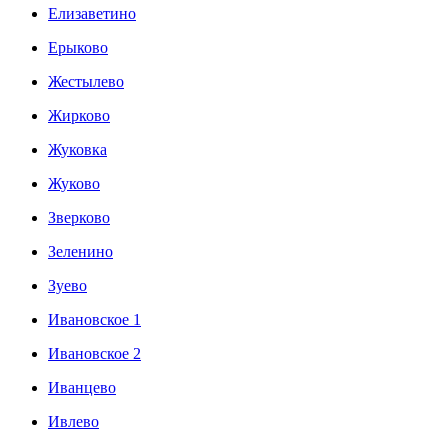
Елизаветино
Ерыково
Жестылево
Жирково
Жуковка
Жуково
Зверково
Зеленино
Зуево
Ивановское 1
Ивановское 2
Иванцево
Ивлево