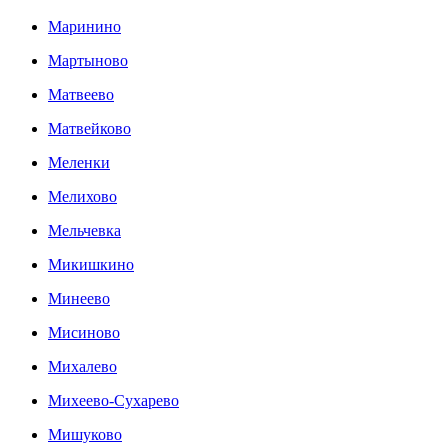
Маринино
Мартыново
Матвеево
Матвейково
Меленки
Мелихово
Мельчевка
Микишкино
Минеево
Мисиново
Михалево
Михеево-Сухарево
Мишуково