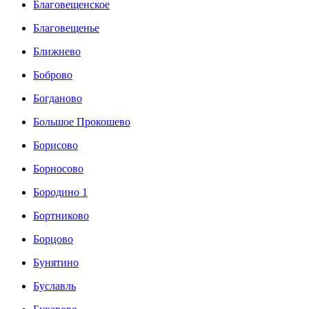
Благовещенское
Благовещенье
Ближнево
Боброво
Богданово
Большое Прокошево
Борисово
Борносово
Бородино 1
Бортниково
Борцово
Бунятино
Буславль