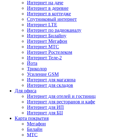
Интернет на даче
Интернет в деревне
Интернет в коттедже
Спутниковый интернет
Интернет LTE
Интернет по радиоканалу
Интернет Билайну
Интернет Мегафон
Интернет МТС
Интернет Ростелеком
Интернет Теле-2
Йота
Триколор
Усиление GSM
Интернет для магазина
Интернет для складов
Для офиса
Интернет для отелей и гостиниц
Интернет для ресторанов и кафе
Интернет для ИП
Интернет для БЦ
Карта покрытия
Мегафон
Билайн
МТС