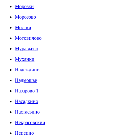
Морозки
Морозово
Мостки
Мотовилово
Муравьево
Муханки
Надеждино
Надмошье
Назарово 1
Насадкино
Настасьино
Некрасовский
Непеино