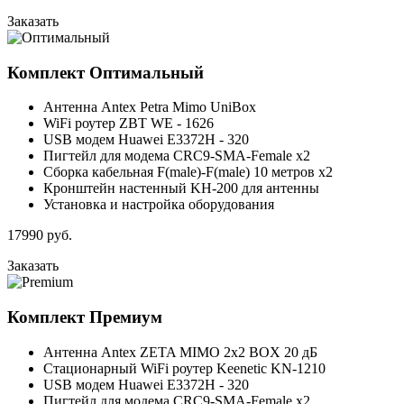
Заказать
Комплект
Оптимальный
Антенна Antex Petra Mimo UniBox
WiFi роутер ZBT WE - 1626
USB модем Huawei E3372H - 320
Пигтейл для модема CRC9-SMA-Female x2
Сборка кабельная F(male)-F(male) 10 метров x2
Кронштейн настенный KH-200 для антенны
Установка и настройка оборудования
17990
руб.
Заказать
Комплект
Премиум
Антенна Antex ZETA MIMO 2x2 BOX 20 дБ
Стационарный WiFi роутер Keenetic KN-1210
USB модем Huawei E3372H - 320
Пигтейл для модема CRC9-SMA-Female x2