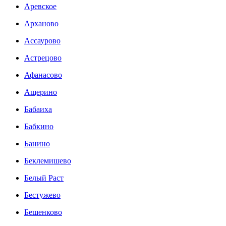
Аревское
Арханово
Ассаурово
Астрецово
Афанасово
Ащерино
Бабаиха
Бабкино
Банино
Беклемишево
Белый Раст
Бестужево
Бешенково