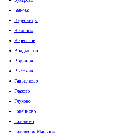
Бухарово
Быково
Ведерницы
Векшино
Веревское
Волдынское
Вороново
Высоково
Гаврилково
Глазово
Глухово
Говейново
Головино
Головково-Марьино