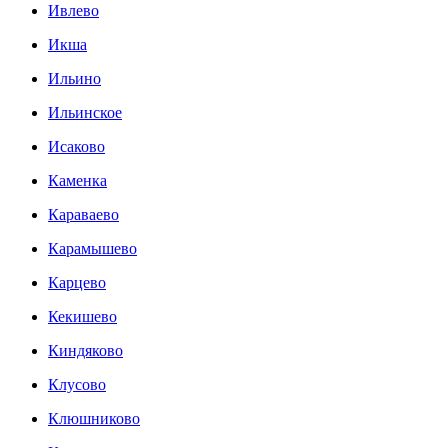
Ивлево
Икша
Ильино
Ильинское
Исаково
Каменка
Караваево
Карамышево
Карцево
Кекишево
Киндяково
Клусово
Клюшниково