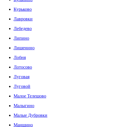
Курьково
Лавровки
Лебедево
Липино
Лишенино
Лобня
Лотосово
Луговая
Луговой
Малое Телешово
Малыгино
Малые Дубровки
Маншино