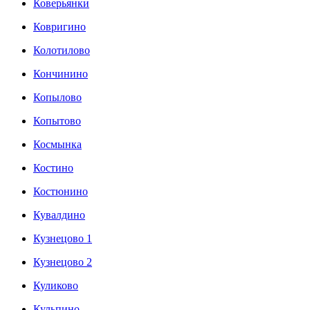
Коверьянки
Ковригино
Колотилово
Кончинино
Копылово
Копытово
Космынка
Костино
Костюнино
Кувалдино
Кузнецово 1
Кузнецово 2
Куликово
Кульпино