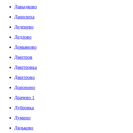
Давыдково
Данилиха
Деденево
Дедлово
Демьяново
Дмитров
Дмитровка
Дмитрово
Доронино
Драчево 1
Дубровка
Думино
Дядьково