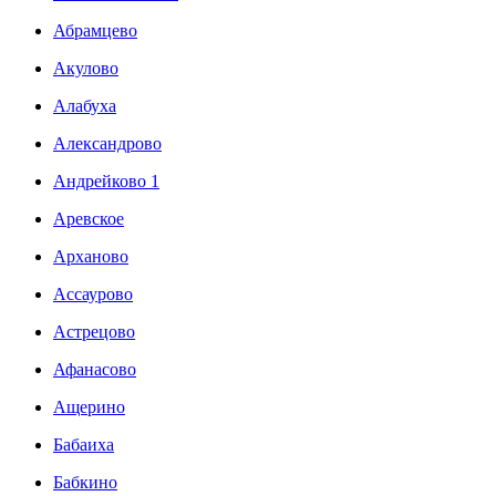
Абрамцево
Акулово
Алабуха
Александрово
Андрейково 1
Аревское
Арханово
Ассаурово
Астрецово
Афанасово
Ащерино
Бабаиха
Бабкино