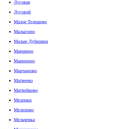
Луговая
Луговой
Малое Телешово
Малыгино
Малые Дубровки
Маншино
Маринино
Мартыново
Матвеево
Матвейково
Меленки
Мелихово
Мельчевка