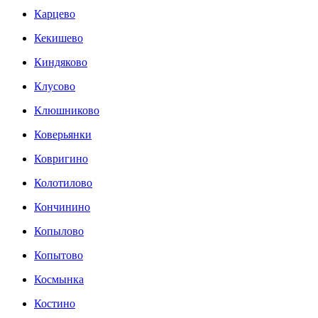
Карцево
Кекишево
Киндяково
Клусово
Клюшниково
Коверьянки
Ковригино
Колотилово
Кончинино
Копылово
Копытово
Космынка
Костино