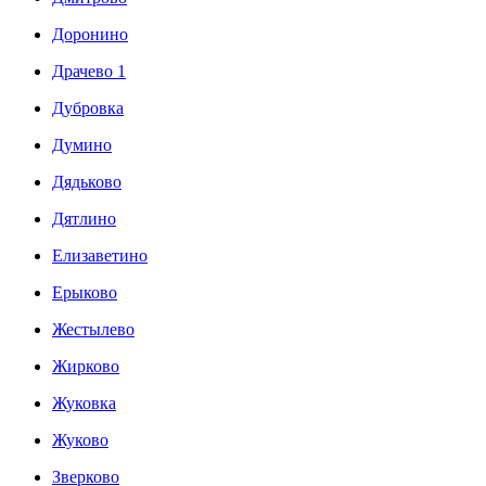
Доронино
Драчево 1
Дубровка
Думино
Дядьково
Дятлино
Елизаветино
Ерыково
Жестылево
Жирково
Жуковка
Жуково
Зверково