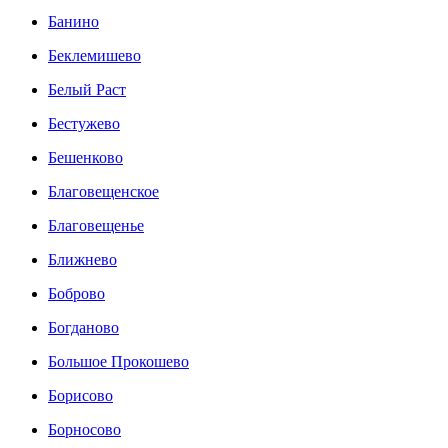
Банино
Беклемишево
Белый Раст
Бестужево
Бешенково
Благовещенское
Благовещенье
Ближнево
Боброво
Богданово
Большое Прокошево
Борисово
Борносово