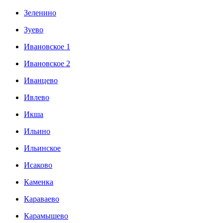
Зеленино
Зуево
Ивановское 1
Ивановское 2
Иванцево
Ивлево
Икша
Ильино
Ильинское
Исаково
Каменка
Караваево
Карамышево