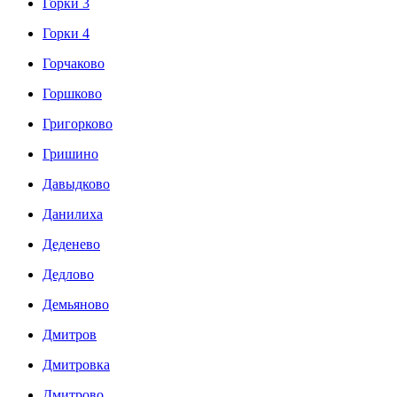
Горки 3
Горки 4
Горчаково
Горшково
Григорково
Гришино
Давыдково
Данилиха
Деденево
Дедлово
Демьяново
Дмитров
Дмитровка
Дмитрово