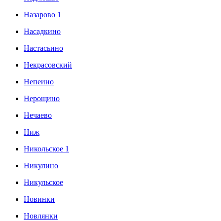
Назарово 1
Насадкино
Настасьино
Некрасовский
Непеино
Нерощино
Нечаево
Ниж
Никольское 1
Никулино
Никульское
Новинки
Новлянки