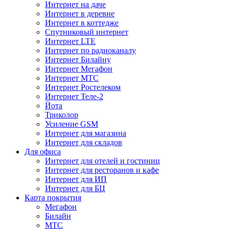
Интернет на даче
Интернет в деревне
Интернет в коттедже
Спутниковый интернет
Интернет LTE
Интернет по радиоканалу
Интернет Билайну
Интернет Мегафон
Интернет МТС
Интернет Ростелеком
Интернет Теле-2
Йота
Триколор
Усиление GSM
Интернет для магазина
Интернет для складов
Для офиса
Интернет для отелей и гостиниц
Интернет для ресторанов и кафе
Интернет для ИП
Интернет для БЦ
Карта покрытия
Мегафон
Билайн
МТС