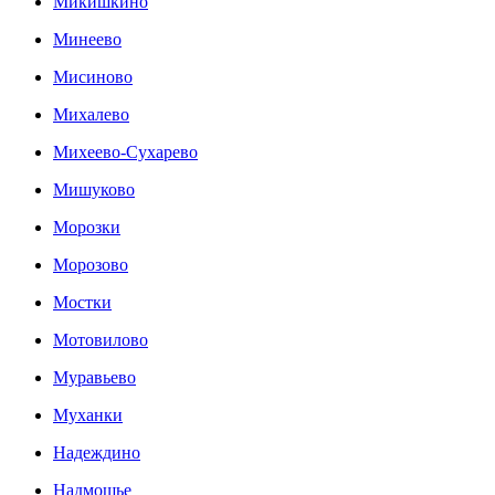
Микишкино
Минеево
Мисиново
Михалево
Михеево-Сухарево
Мишуково
Морозки
Морозово
Мостки
Мотовилово
Муравьево
Муханки
Надеждино
Надмошье