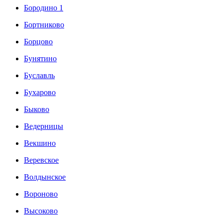
Бородино 1
Бортниково
Борцово
Бунятино
Буславль
Бухарово
Быково
Ведерницы
Векшино
Веревское
Волдынское
Вороново
Высоково