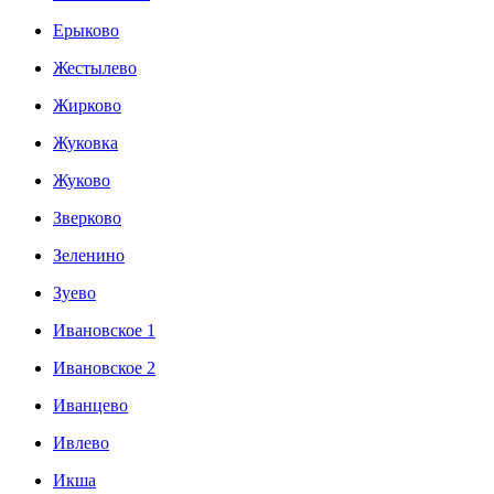
Ерыково
Жестылево
Жирково
Жуковка
Жуково
Зверково
Зеленино
Зуево
Ивановское 1
Ивановское 2
Иванцево
Ивлево
Икша