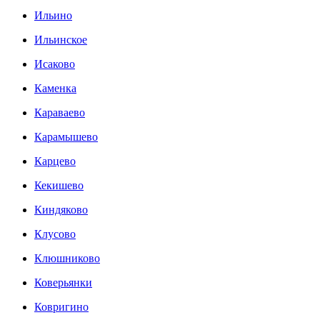
Ильино
Ильинское
Исаково
Каменка
Караваево
Карамышево
Карцево
Кекишево
Киндяково
Клусово
Клюшниково
Коверьянки
Ковригино