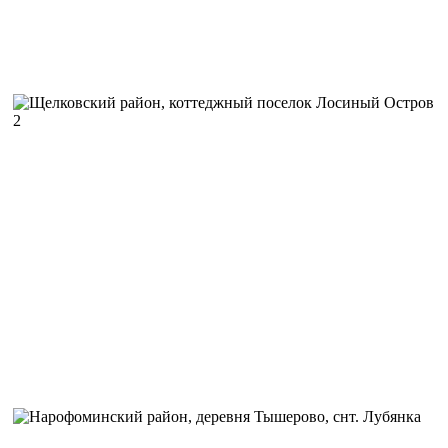
компанией можно иметь дело.
Автор:
Виктор Доров
Задача:
Выполнить установку высокоскоростного интернета 
выгодным тарифом.
Решение:
Был произведен замер уровня сигнала, установка 
помещении установили роутер и настроили Wi-Fi сеть.
Отзыв:
Оставили заявку на сайте, на следующий день к нам
мастер. Перед тем как начать монтаж, он произвел замер си
были очень удивлены, так как и мечтать не могли о такой ск
нашей местности. С момента установки все работает качеств
Автор:
Литвинов Сергей Владимирович
Задача:
Выполнить установку высокоскоростного интернета