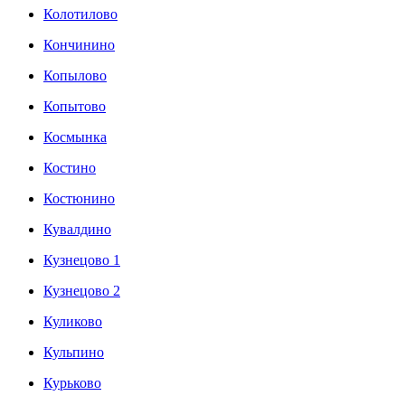
Колотилово
Кончинино
Копылово
Копытово
Космынка
Костино
Костюнино
Кувалдино
Кузнецово 1
Кузнецово 2
Куликово
Кульпино
Курьково