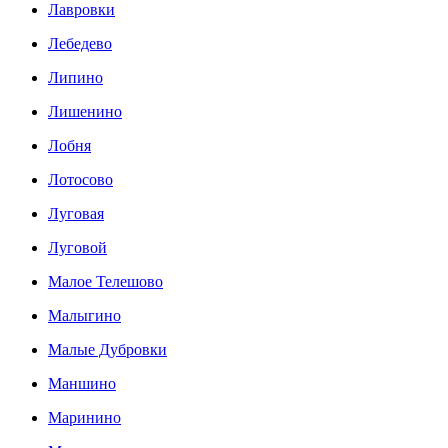
Лавровки
Лебедево
Липино
Лишенино
Лобня
Лотосово
Луговая
Луговой
Малое Телешово
Малыгино
Малые Дубровки
Маншино
Маринино