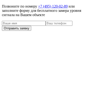
Позвоните по номеру
+7 (495) 120-02-89
или
заполните форму для бесплатного замера уровня
сигнала на Вашем объекте
наши клиенты
Задача:
Решение:
Отзыв:
Недавно провели интернет от Билайн себе на дачу
У нас проблемная местность по стабильности покрытия, 
сложностей с подключением не возникло. Мастера
приехали на следующий день после подачи заявки. Время
согласовали заранее, долго ждать не пришлось. Быстро
смонтировали, настроили оборудование. Связь работает
прекрасно, скорость на уровне. Обращайтесь, с этой