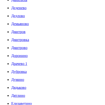
Деденево
Дедлово
Демьяново
Дмитров
Дмитровка
Дмитрово
Доронино
Драчево 1
Дубровка
Думино
Дядьково
Дятлино
Елизаветино