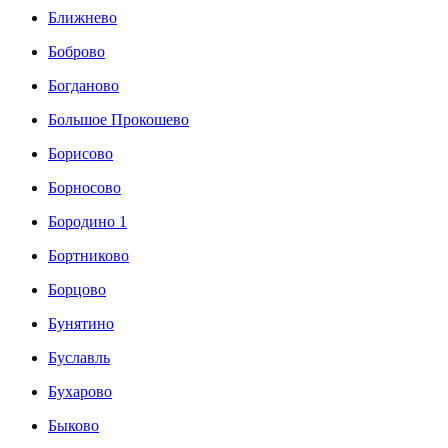
Ближнево
Боброво
Богданово
Большое Прокошево
Борисово
Борносово
Бородино 1
Бортниково
Борцово
Бунятино
Буславль
Бухарово
Быково