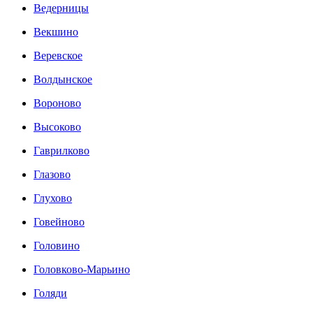
Ведерницы
Векшино
Веревское
Волдынское
Вороново
Высоково
Гаврилково
Глазово
Глухово
Говейново
Головино
Головково-Марьино
Голяди