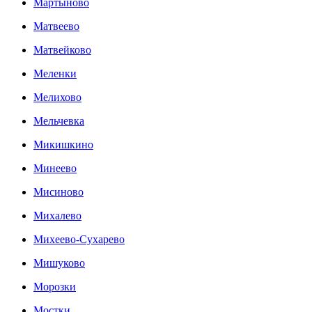
Мартыново
Матвеево
Матвейково
Меленки
Мелихово
Мельчевка
Микишкино
Минеево
Мисиново
Михалево
Михеево-Сухарево
Мишуково
Морозки
Мостки