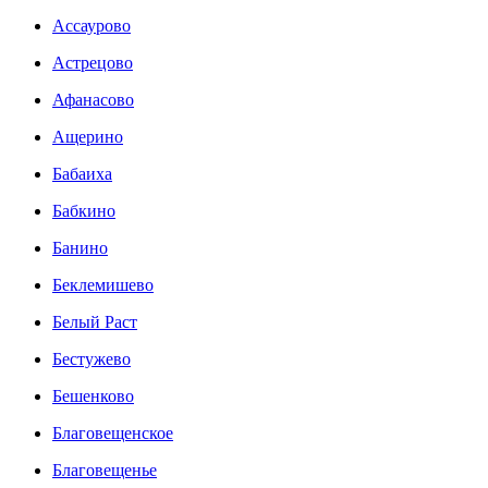
Ассаурово
Астрецово
Афанасово
Ащерино
Бабаиха
Бабкино
Банино
Беклемишево
Белый Раст
Бестужево
Бешенково
Благовещенское
Благовещенье