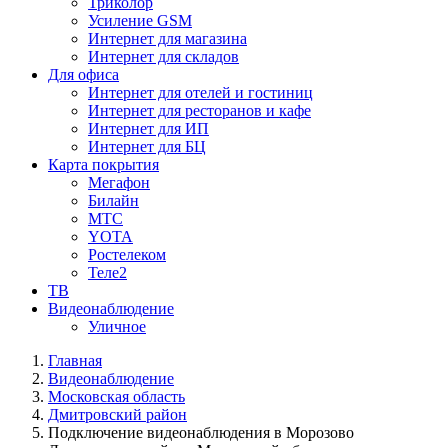
Триколор
Усиление GSM
Интернет для магазина
Интернет для складов
Для офиса
Интернет для отелей и гостиниц
Интернет для ресторанов и кафе
Интернет для ИП
Интернет для БЦ
Карта покрытия
Мегафон
Билайн
МТС
YOTA
Ростелеком
Теле2
ТВ
Видеонаблюдение
Уличное
Главная
Видеонаблюдение
Московская область
Дмитровский район
Подключение видеонаблюдения в Морозово