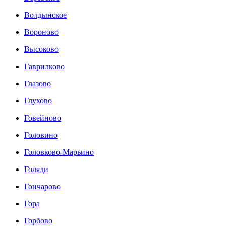
Волдынское
Вороново
Высоково
Гаврилково
Глазово
Глухово
Говейново
Головино
Головково-Марьино
Голяди
Гончарово
Гора
Горбово