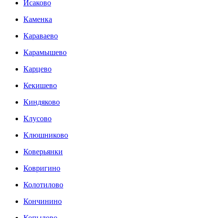
Исаково
Каменка
Караваево
Карамышево
Карцево
Кекишево
Киндяково
Клусово
Клюшниково
Коверьянки
Ковригино
Колотилово
Кончинино
Копылово