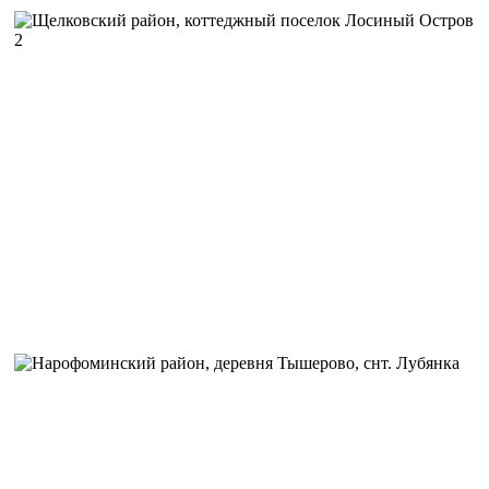
Задача:
Выполнить установку высокоскоростного интернета 
выгодным тарифом.
Решение:
Был произведен замер уровня сигнала, установка 
помещении установили роутер и настроили Wi-Fi сеть.
Отзыв:
Оставили заявку на сайте, на следующий день к нам
мастер. Перед тем как начать монтаж, он произвел замер си
были очень удивлены, так как и мечтать не могли о такой ск
нашей местности. С момента установки все работает качеств
Автор:
Литвинов Сергей Владимирович
Задача:
Выполнить установку высокоскоростного интернета
настроить wi-fi сеть на территории жилища.
Решение:
Был произведен замер уровня сигнала, установка 
мастера установили роутер и настроили Wi-Fi сеть.