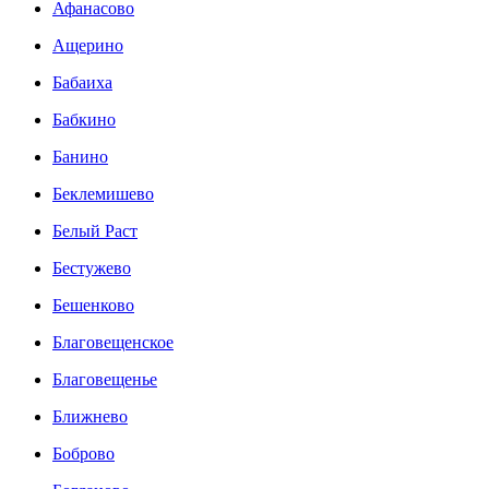
Афанасово
Ащерино
Бабаиха
Бабкино
Банино
Беклемишево
Белый Раст
Бестужево
Бешенково
Благовещенское
Благовещенье
Ближнево
Боброво