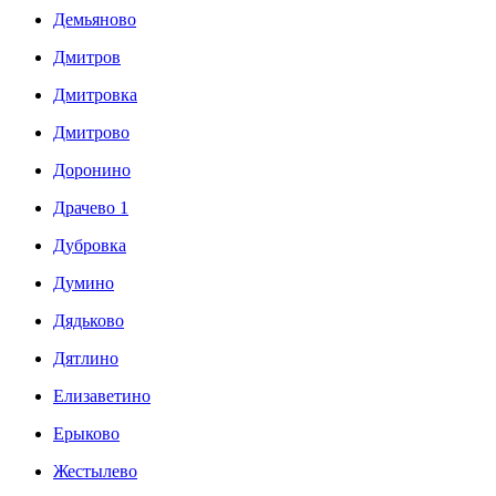
Демьяново
Дмитров
Дмитровка
Дмитрово
Доронино
Драчево 1
Дубровка
Думино
Дядьково
Дятлино
Елизаветино
Ерыково
Жестылево