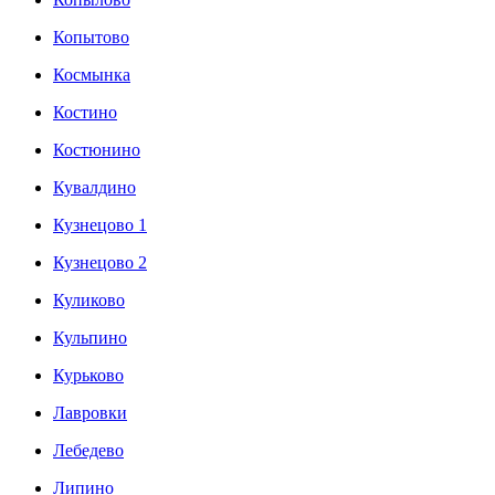
Копытово
Космынка
Костино
Костюнино
Кувалдино
Кузнецово 1
Кузнецово 2
Куликово
Кульпино
Курьково
Лавровки
Лебедево
Липино