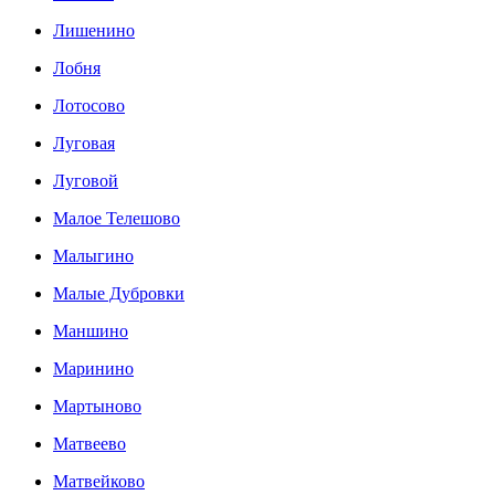
Лишенино
Лобня
Лотосово
Луговая
Луговой
Малое Телешово
Малыгино
Малые Дубровки
Маншино
Маринино
Мартыново
Матвеево
Матвейково