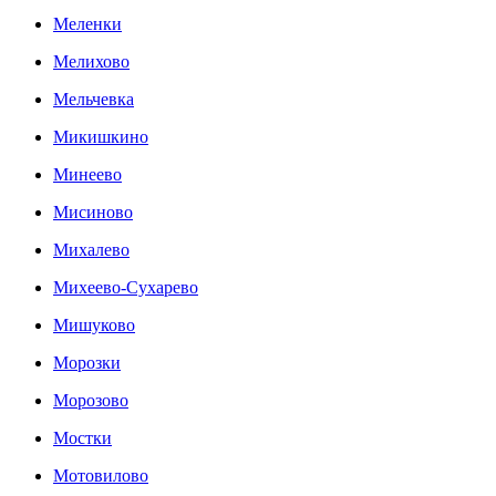
Меленки
Мелихово
Мельчевка
Микишкино
Минеево
Мисиново
Михалево
Михеево-Сухарево
Мишуково
Морозки
Морозово
Мостки
Мотовилово