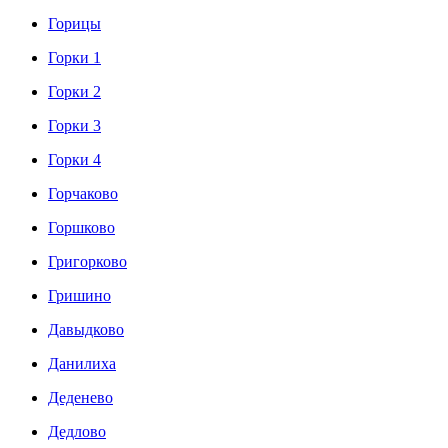
Горицы
Горки 1
Горки 2
Горки 3
Горки 4
Горчаково
Горшково
Григорково
Гришино
Давыдково
Данилиха
Деденево
Дедлово