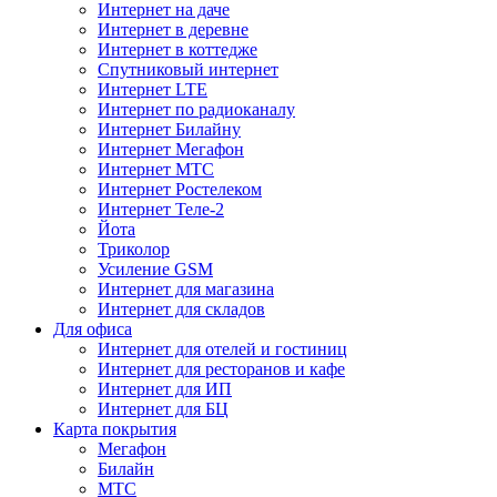
Интернет на даче
Интернет в деревне
Интернет в коттедже
Спутниковый интернет
Интернет LTE
Интернет по радиоканалу
Интернет Билайну
Интернет Мегафон
Интернет МТС
Интернет Ростелеком
Интернет Теле-2
Йота
Триколор
Усиление GSM
Интернет для магазина
Интернет для складов
Для офиса
Интернет для отелей и гостиниц
Интернет для ресторанов и кафе
Интернет для ИП
Интернет для БЦ
Карта покрытия
Мегафон
Билайн
МТС