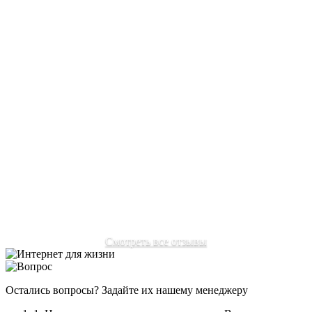
Автор:
Шатохин Олег Владимирович
Задача:
Решение:
Отзыв:
Переехал в подмосковье, многие провайдеры
отказывались ехать из-за не уверенности сигнала в нашем
районе. Очень рад, что наткнулся на ваш сайт. Мне без
проблем настроили интернет, пользуюсь с удовольствием
без нервов, как раньше.
Автор:
Соловьев Михаил Александрович
Смотреть все отзывы
Остались вопросы? Задайте их нашему менеджеру