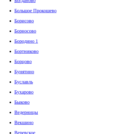
Богданово
Большое Прокошево
Борисово
Борносово
Бородино 1
Бортниково
Борцово
Бунятино
Буславль
Бухарово
Быково
Ведерницы
Векшино
Веревское