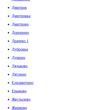
Дмитров
Дмитровка
Дмитрово
Доронино
Драчево 1
Дубровка
Думино
Дядьково
Дятлино
Елизаветино
Ерыково
Жестылево
Жирково