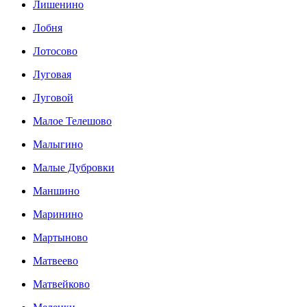
Лишенино
Лобня
Лотосово
Луговая
Луговой
Малое Телешово
Малыгино
Малые Дубровки
Маншино
Маринино
Мартыново
Матвеево
Матвейково