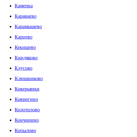
Каменка
Караваево
Карамышево
Карцево
Кекишево
Киндяково
Клусово
Клюшниково
Коверьянки
Ковригино
Колотилово
Кончинино
Копылово