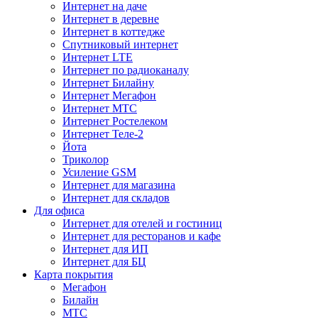
Интернет на даче
Интернет в деревне
Интернет в коттедже
Спутниковый интернет
Интернет LTE
Интернет по радиоканалу
Интернет Билайну
Интернет Мегафон
Интернет МТС
Интернет Ростелеком
Интернет Теле-2
Йота
Триколор
Усиление GSM
Интернет для магазина
Интернет для складов
Для офиса
Интернет для отелей и гостиниц
Интернет для ресторанов и кафе
Интернет для ИП
Интернет для БЦ
Карта покрытия
Мегафон
Билайн
МТС