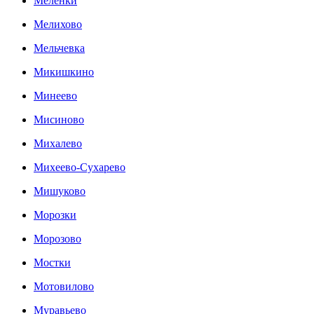
Меленки
Мелихово
Мельчевка
Микишкино
Минеево
Мисиново
Михалево
Михеево-Сухарево
Мишуково
Морозки
Морозово
Мостки
Мотовилово
Муравьево