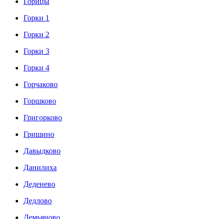
Горицы
Горки 1
Горки 2
Горки 3
Горки 4
Горчаково
Горшково
Григорково
Гришино
Давыдково
Данилиха
Деденево
Дедлово
Демьяново