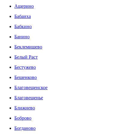
Ащерино
Бабаиха
Бабкино
Банино
Беклемишево
Белый Раст
Бестужево
Бешенково
Благовещенское
Благовещенье
Ближнево
Боброво
Богданово