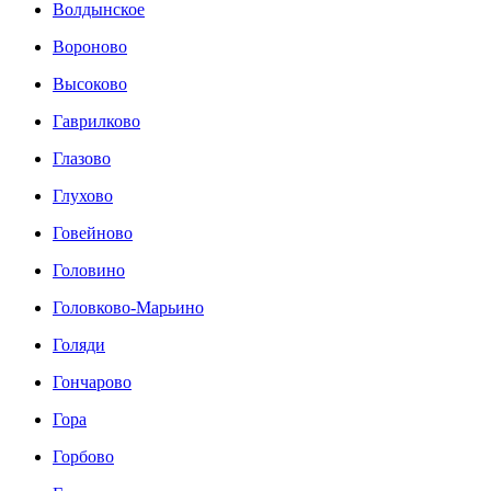
Волдынское
Вороново
Высоково
Гаврилково
Глазово
Глухово
Говейново
Головино
Головково-Марьино
Голяди
Гончарово
Гора
Горбово