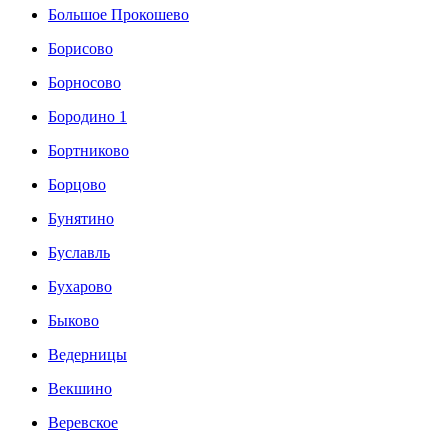
Большое Прокошево
Борисово
Борносово
Бородино 1
Бортниково
Борцово
Бунятино
Буславль
Бухарово
Быково
Ведерницы
Векшино
Веревское