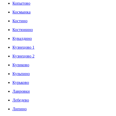
Копытово
Космынка
Костино
Костюнино
Кувалдино
Кузнецово 1
Кузнецово 2
Куликово
Кульпино
Курьково
Лавровки
Лебедево
Липино