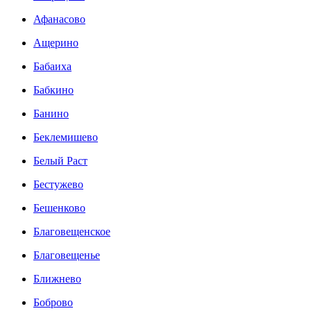
Афанасово
Ащерино
Бабаиха
Бабкино
Банино
Беклемишево
Белый Раст
Бестужево
Бешенково
Благовещенское
Благовещенье
Ближнево
Боброво