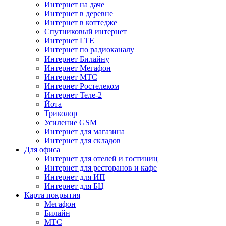
Интернет на даче
Интернет в деревне
Интернет в коттедже
Спутниковый интернет
Интернет LTE
Интернет по радиоканалу
Интернет Билайну
Интернет Мегафон
Интернет МТС
Интернет Ростелеком
Интернет Теле-2
Йота
Триколор
Усиление GSM
Интернет для магазина
Интернет для складов
Для офиса
Интернет для отелей и гостиниц
Интернет для ресторанов и кафе
Интернет для ИП
Интернет для БЦ
Карта покрытия
Мегафон
Билайн
МТС