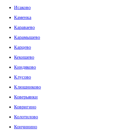
Исаково
Каменка
Караваево
Карамышево
Карцево
Кекишево
Киндяково
Клусово
Клюшниково
Коверьянки
Ковригино
Колотилово
Кончинино