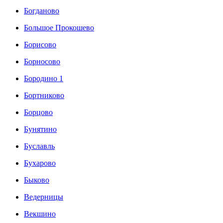
Богданово
Большое Прокошево
Борисово
Борносово
Бородино 1
Бортниково
Борцово
Бунятино
Буславль
Бухарово
Быково
Ведерницы
Векшино