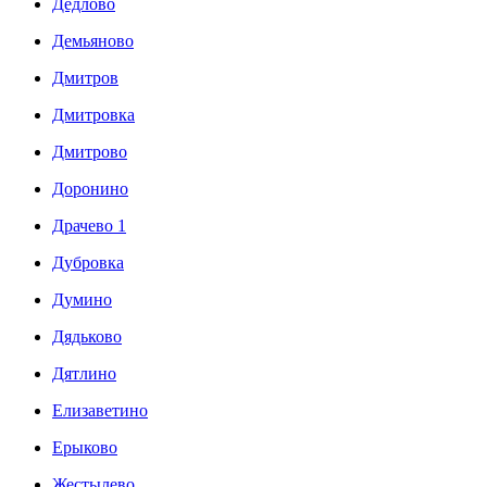
Дедлово
Демьяново
Дмитров
Дмитровка
Дмитрово
Доронино
Драчево 1
Дубровка
Думино
Дядьково
Дятлино
Елизаветино
Ерыково
Жестылево