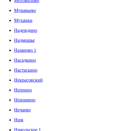
Мотовилово
Муравьево
Муханки
Надеждино
Надмошье
Назарово 1
Насадкино
Настасьино
Некрасовский
Непеино
Нерощино
Нечаево
Ниж
Никольское 1