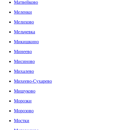
Матвейково
Меленки
Мелихово
Мельчевка
Микишкино
Минеево
Мисиново
Михалево
Михеево-Сухарево
Мишуково
Морозки
Морозово
Мостки