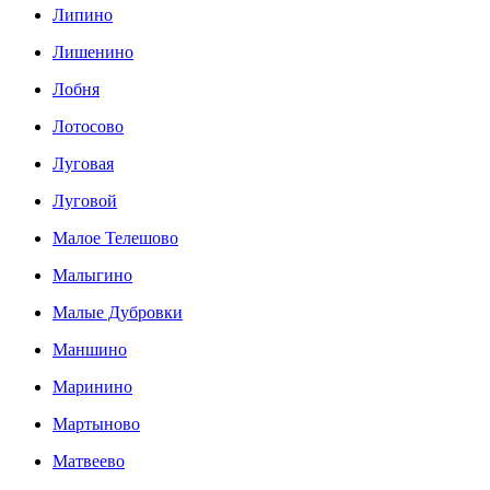
Липино
Лишенино
Лобня
Лотосово
Луговая
Луговой
Малое Телешово
Малыгино
Малые Дубровки
Маншино
Маринино
Мартыново
Матвеево