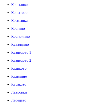
Копылово
Копытово
Космынка
Костино
Костюнино
Кувалдино
Кузнецово 1
Кузнецово 2
Куликово
Кульпино
Курьково
Лавровки
Лебедево