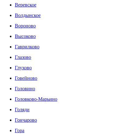
Веревское
Волдынское
Вороново
Высоково
Гаврилково
Глазово
Глухово
Говейново
Головино
Головково-Марьино
Голяди
Гончарово
Гора