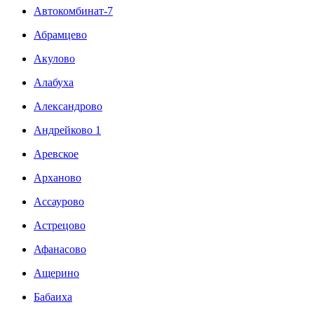
Автокомбинат-7
Абрамцево
Акулово
Алабуха
Александрово
Андрейково 1
Аревское
Арханово
Ассаурово
Астрецово
Афанасово
Ащерино
Бабаиха