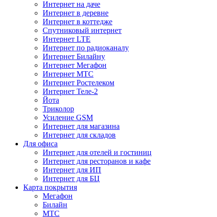
Интернет на даче
Интернет в деревне
Интернет в коттедже
Спутниковый интернет
Интернет LTE
Интернет по радиоканалу
Интернет Билайну
Интернет Мегафон
Интернет МТС
Интернет Ростелеком
Интернет Теле-2
Йота
Триколор
Усиление GSM
Интернет для магазина
Интернет для складов
Для офиса
Интернет для отелей и гостиниц
Интернет для ресторанов и кафе
Интернет для ИП
Интернет для БЦ
Карта покрытия
Мегафон
Билайн
МТС