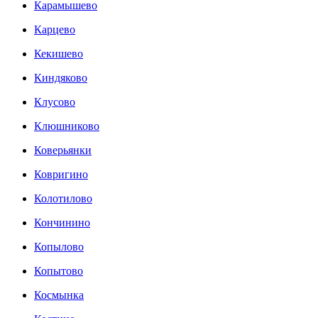
Карамышево
Карцево
Кекишево
Киндяково
Клусово
Клюшниково
Коверьянки
Ковригино
Колотилово
Кончинино
Копылово
Копытово
Космынка