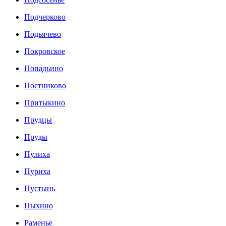
Подчерково
Подьячево
Покровское
Попадьино
Постниково
Притыкино
Прудцы
Пруды
Пулиха
Пуриха
Пустынь
Пыхино
Раменье