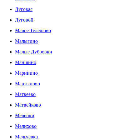
Луговая
Луговой
Малое Телешово
Малыгино
Малые Дубровки
Маншино
Маринино
Мартыново
Матвеево
Матвейково
Меленки
Мелихово
Мельчевка