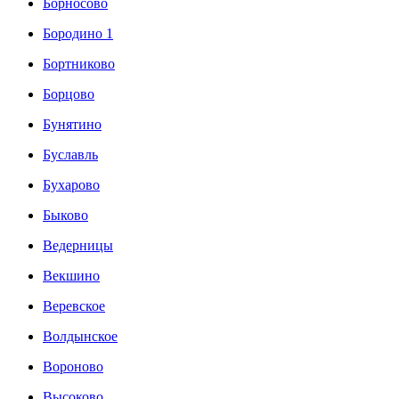
Борносово
Бородино 1
Бортниково
Борцово
Бунятино
Буславль
Бухарово
Быково
Ведерницы
Векшино
Веревское
Волдынское
Вороново
Высоково