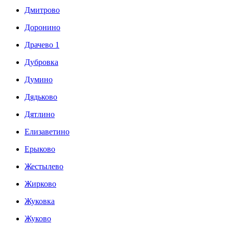
Дмитрово
Доронино
Драчево 1
Дубровка
Думино
Дядьково
Дятлино
Елизаветино
Ерыково
Жестылево
Жирково
Жуковка
Жуково