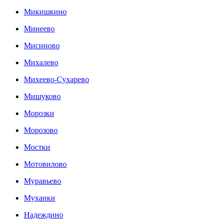
Микишкино
Минеево
Мисиново
Михалево
Михеево-Сухарево
Мишуково
Морозки
Морозово
Мостки
Мотовилово
Муравьево
Муханки
Надеждино