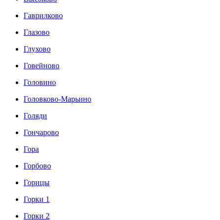
Гаврилково
Глазово
Глухово
Говейново
Головино
Головково-Марьино
Голяди
Гончарово
Гора
Горбово
Горицы
Горки 1
Горки 2