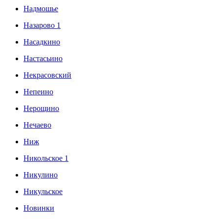
Надмошье
Назарово 1
Насадкино
Настасьино
Некрасовский
Непеино
Нерощино
Нечаево
Ниж
Никольское 1
Никулино
Никульское
Новинки