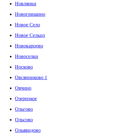
Новлянки
Новогришино
Новое Село
Новое Сельцо
Новокарцево
Новоселки
Носково
Овсянниково 1
Овчино
Озерецкое
Ольгово
Ольсово
Ольявидово