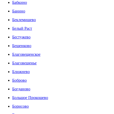
Бабкино
Банино
Беклемишево
Белый Раст
Бестужево
Бешенково
Благовещенское
Благовещенье
Ближнево
Боброво
Богданово
Большое Прокошево
Борисово