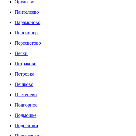
Орудьево
Пантелеево
Парамоново
Пенсионер
Пересветово
Пески
Петраково
Петровка
Пешково
Плетенево
Подгорное
Подмошье
Подосинки
Подсосенье