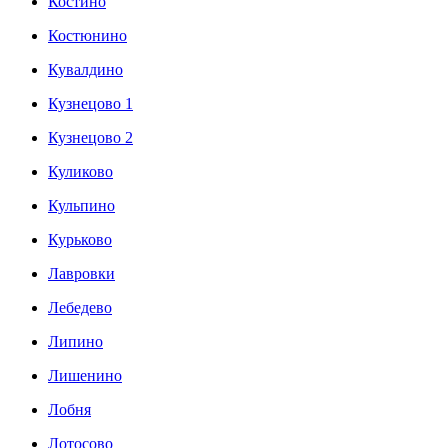
Костино
Костюнино
Кувалдино
Кузнецово 1
Кузнецово 2
Куликово
Кульпино
Курьково
Лавровки
Лебедево
Липино
Лишенино
Лобня
Лотосово