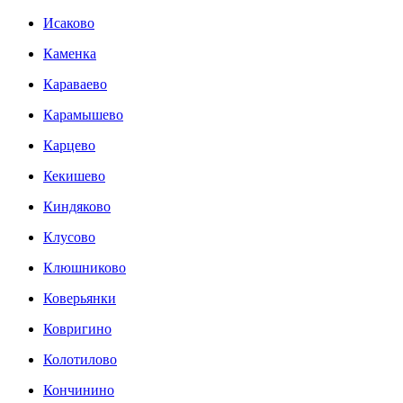
Исаково
Каменка
Караваево
Карамышево
Карцево
Кекишево
Киндяково
Клусово
Клюшниково
Коверьянки
Ковригино
Колотилово
Кончинино