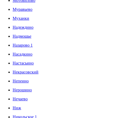
Мотовилово
Муравьево
Муханки
Надеждино
Надмошье
Назарово 1
Насадкино
Настасьино
Некрасовский
Непеино
Нерощино
Нечаево
Ниж
Никольское 1