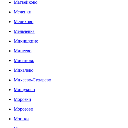
Матвейково
Меленки
Мелихово
Мельчевка
Микишкино
Минеево
Мисиново
Михалево
Михеево-Сухарево
Мишуково
Морозки
Морозово
Мостки