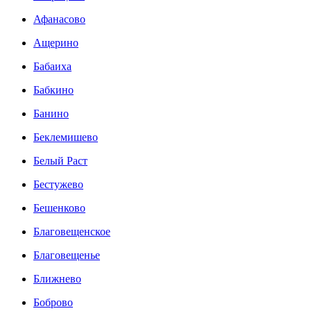
Афанасово
Ащерино
Бабаиха
Бабкино
Банино
Беклемишево
Белый Раст
Бестужево
Бешенково
Благовещенское
Благовещенье
Ближнево
Боброво