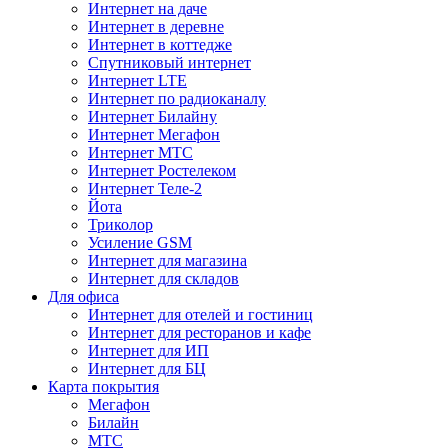
Интернет на даче
Интернет в деревне
Интернет в коттедже
Спутниковый интернет
Интернет LTE
Интернет по радиоканалу
Интернет Билайну
Интернет Мегафон
Интернет МТС
Интернет Ростелеком
Интернет Теле-2
Йота
Триколор
Усиление GSM
Интернет для магазина
Интернет для складов
Для офиса
Интернет для отелей и гостиниц
Интернет для ресторанов и кафе
Интернет для ИП
Интернет для БЦ
Карта покрытия
Мегафон
Билайн
МТС