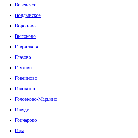
Веревское
Волдынское
Вороново
Высоково
Гаврилково
Глазово
Глухово
Говейново
Головино
Головково-Марьино
Голяди
Гончарово
Гора