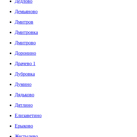
Дедлово
Демьяново
Дмитров
Дмитровка
Дмитрово
Доронино
Драчево 1
Дубровка
Думино
Дядьково
Дятлино
Елизаветино
Ерыково
Жестылево