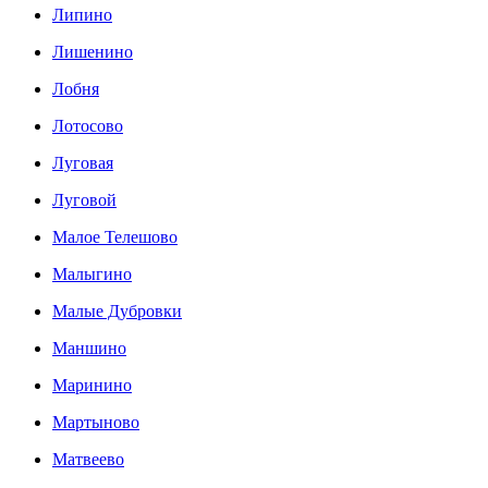
Липино
Лишенино
Лобня
Лотосово
Луговая
Луговой
Малое Телешово
Малыгино
Малые Дубровки
Маншино
Маринино
Мартыново
Матвеево