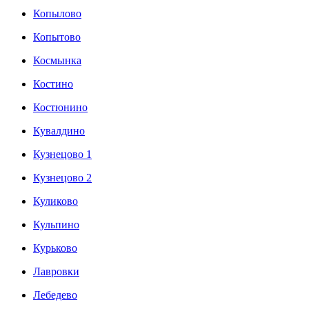
Копылово
Копытово
Космынка
Костино
Костюнино
Кувалдино
Кузнецово 1
Кузнецово 2
Куликово
Кульпино
Курьково
Лавровки
Лебедево