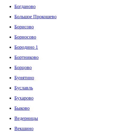
Богданово
Большое Прокошево
Борисово
Борносово
Бородино 1
Бортниково
Борцово
Бунятино
Буславль
Бухарово
Быково
Ведерницы
Векшино