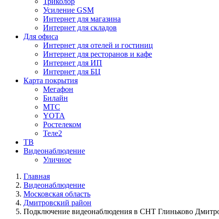
Триколор
Усиление GSM
Интернет для магазина
Интернет для складов
Для офиса
Интернет для отелей и гостиниц
Интернет для ресторанов и кафе
Интернет для ИП
Интернет для БЦ
Карта покрытия
Мегафон
Билайн
МТС
YOTA
Ростелеком
Теле2
ТВ
Видеонаблюдение
Уличное
Главная
Видеонаблюдение
Московская область
Дмитровский район
Подключение видеонаблюдения в СНТ Глиньково Дмитро