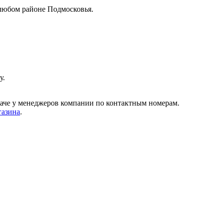
любом районе Подмосковья.
у.
даче у менеджеров компании по контактным номерам.
газина
.