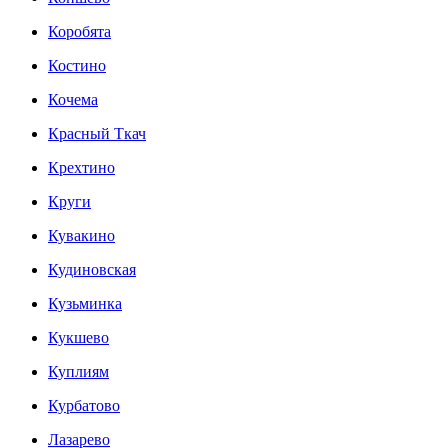
Коробята
Костино
Кочема
Красный Ткач
Крехтино
Круги
Кувакино
Кудиновская
Кузьминка
Кукшево
Куплиям
Курбатово
Лазарево