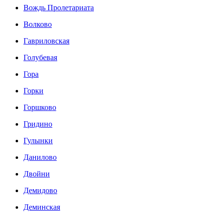
Вождь Пролетариата
Волково
Гавриловская
Голубевая
Гора
Горки
Горшково
Гридино
Гулынки
Данилово
Двойни
Демидово
Деминская