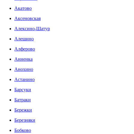
Акатово
Аксеновская
Алексино-Шатур
Алешино
Алферово
Анненка
Анохино
Астанино
Барсуки
Батраки
Бережки
Березняки
Бобково