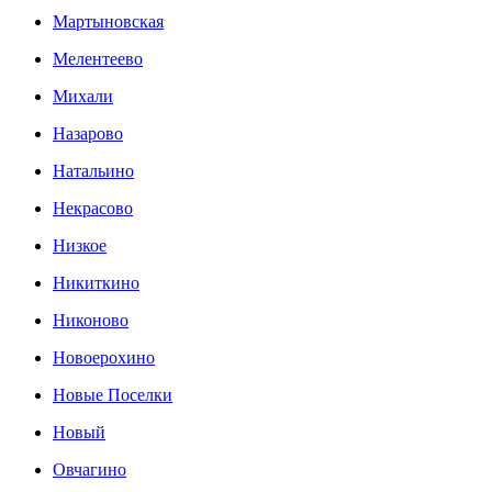
Мартыновская
Мелентеево
Михали
Назарово
Натальино
Некрасово
Низкое
Никиткино
Никоново
Новоерохино
Новые Поселки
Новый
Овчагино