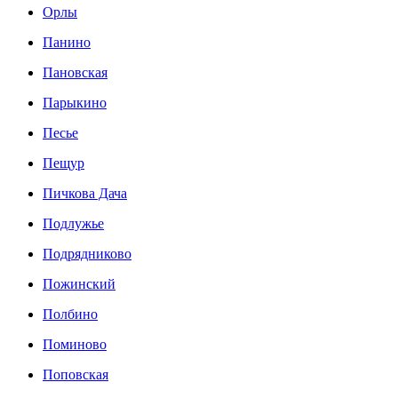
Орлы
Панино
Пановская
Парыкино
Песье
Пещур
Пичкова Дача
Подлужье
Подрядниково
Пожинский
Полбино
Поминово
Поповская