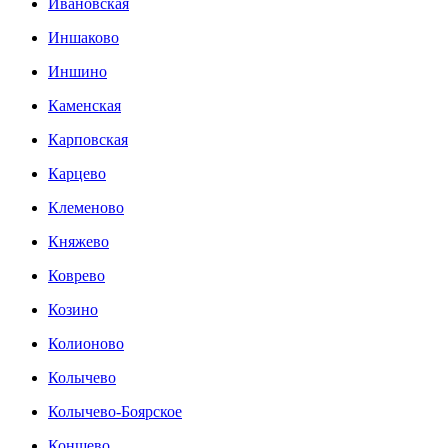
Ивановская
Иншаково
Иншино
Каменская
Карповская
Карцево
Клеменово
Княжево
Коврево
Козино
Колионово
Колычево
Колычево-Боярское
Коншево