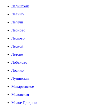
Ларинская
Левино
Лелечи
Леоново
Лесково
Лесной
Летово
Лобаново
Лосино
Лунинская
Макарьевское
Маловская
Малое Гридино