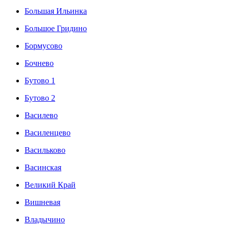
Большая Ильинка
Большое Гридино
Бормусово
Бочнево
Бутово 1
Бутово 2
Василево
Василенцево
Васильково
Васинская
Великий Край
Вишневая
Владычино