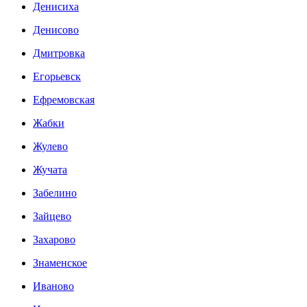
Денисиха
Денисово
Дмитровка
Егорьевск
Ефремовская
Жабки
Жулево
Жучата
Забелино
Зайцево
Захарово
Знаменское
Иваново