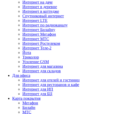
Интернет на даче
Интернет в деревне
Интернет в коттедже
Спутниковый интернет
Интернет LTE
Интернет по радиоканалу
Интернет Билайну
Интернет Мегафон
Интернет МТС
Интернет Ростелеком
Интернет Теле-2
Йота
Триколор
Усиление GSM
Интернет для магазина
Интернет для складов
Для офиса
Интернет для отелей и гостиниц
Интернет для ресторанов и кафе
Интернет для ИП
Интернет для БЦ
Карта покрытия
Мегафон
Билайн
МТС