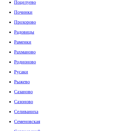
Поцелуево
Починки
Прохорово
Радовицы
Раменки
Рахманово
Родионово
Русаки
Рыжево
Сазаново
Сазоново
Селиваниха
Семеновская