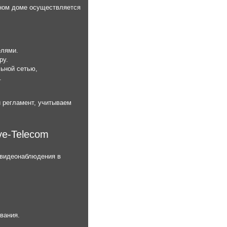
тном доме осуществляется
елями.
ру.
ьной сетью,
.
 регламент, учитываем
ve-Telecom
 видеонаблюдения в
вания.