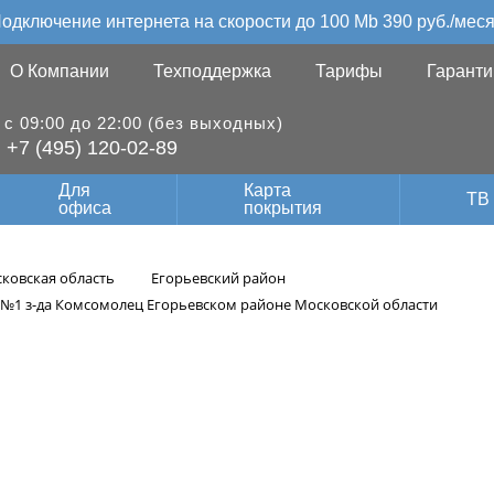
одключение интернета на скорости до 100 Mb 390 руб./мес
О Компании
Техподдержка
Тарифы
Гаранти
с 09:00 до 22:00 (без выходных)
+7 (495) 120-02-89
Для
Карта
ТВ
офиса
покрытия
ковская область
Егорьевский район
№1 з-да Комсомолец Егорьевском районе Московской области
ие видеонаблюде
омсомолец Егорье