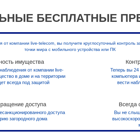
ЬНЫЕ БЕСПЛАТНЫЕ ПР
 от компании live-telecom, вы получите круглосуточный контроль 
точки мира с мобильного устройства или ПК
ность имущества
Конт
наблюдения от компании live-
Теперь вы 24
щество в доме и на территории
компьютера 
дет всегда под защитой
вести наб
ращение доступа
Всегда 
есанкционированного доступа
Вы не слыши
орию загородного дома
высокоскорос