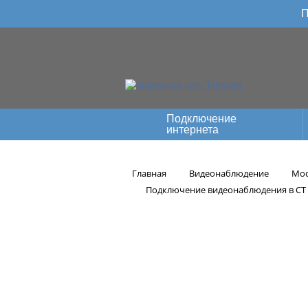
П
Подключение
интернета
Главная
Видеонаблюдение
Мос
Подключение видеонаблюдения в СТ 
Подключен
№1 з-да К