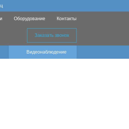
яц
и
Оборудование
Контакты
Заказать звонок
Видеонаблюдение
ния в СТ
вском