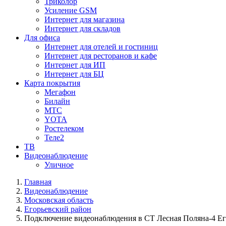
Триколор
Усиление GSM
Интернет для магазина
Интернет для складов
Для офиса
Интернет для отелей и гостиниц
Интернет для ресторанов и кафе
Интернет для ИП
Интернет для БЦ
Карта покрытия
Мегафон
Билайн
МТС
YOTA
Ростелеком
Теле2
ТВ
Видеонаблюдение
Уличное
Главная
Видеонаблюдение
Московская область
Егорьевский район
Подключение видеонаблюдения в СТ Лесная Поляна-4 Ег