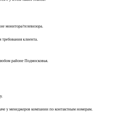
ие монитора/телевизора.
м требования клиента.
любом районе Подмосковья.
у.
даче у менеджеров компании по контактным номерам.