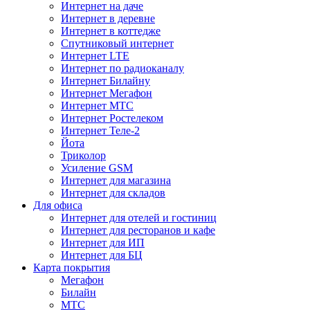
Интернет на даче
Интернет в деревне
Интернет в коттедже
Спутниковый интернет
Интернет LTE
Интернет по радиоканалу
Интернет Билайну
Интернет Мегафон
Интернет МТС
Интернет Ростелеком
Интернет Теле-2
Йота
Триколор
Усиление GSM
Интернет для магазина
Интернет для складов
Для офиса
Интернет для отелей и гостиниц
Интернет для ресторанов и кафе
Интернет для ИП
Интернет для БЦ
Карта покрытия
Мегафон
Билайн
МТС