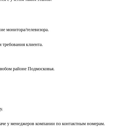
ие монитора/телевизора.
м требования клиента.
любом районе Подмосковья.
у.
даче у менеджеров компании по контактным номерам.