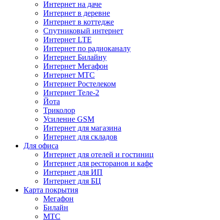
Интернет на даче
Интернет в деревне
Интернет в коттедже
Спутниковый интернет
Интернет LTE
Интернет по радиоканалу
Интернет Билайну
Интернет Мегафон
Интернет МТС
Интернет Ростелеком
Интернет Теле-2
Йота
Триколор
Усиление GSM
Интернет для магазина
Интернет для складов
Для офиса
Интернет для отелей и гостиниц
Интернет для ресторанов и кафе
Интернет для ИП
Интернет для БЦ
Карта покрытия
Мегафон
Билайн
МТС