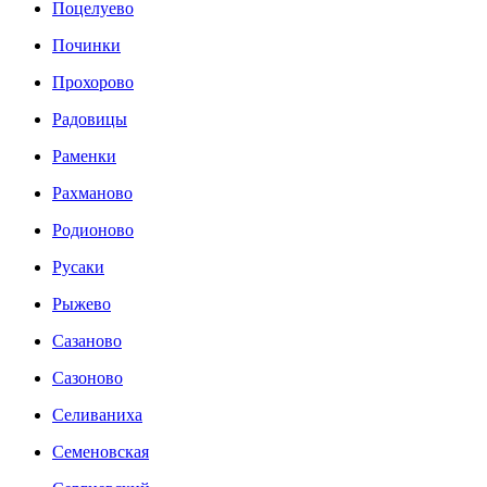
Поцелуево
Починки
Прохорово
Радовицы
Раменки
Рахманово
Родионово
Русаки
Рыжево
Сазаново
Сазоново
Селиваниха
Семеновская