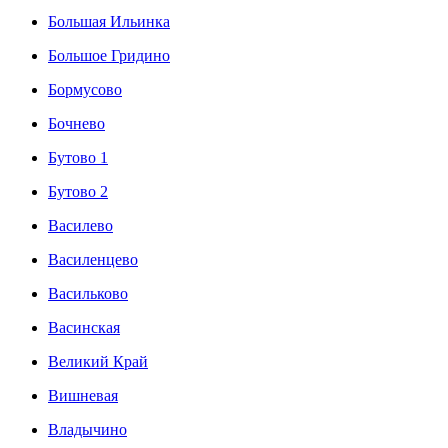
Большая Ильинка
Большое Гридино
Бормусово
Бочнево
Бутово 1
Бутово 2
Василево
Василенцево
Васильково
Васинская
Великий Край
Вишневая
Владычино