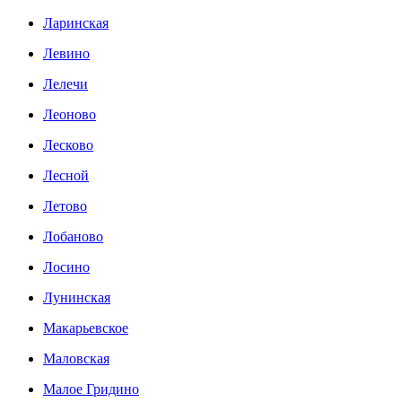
Ларинская
Левино
Лелечи
Леоново
Лесково
Лесной
Летово
Лобаново
Лосино
Лунинская
Макарьевское
Маловская
Малое Гридино