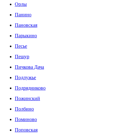
Орлы
Панино
Пановская
Парыкино
Песье
Пещур
Пичкова Дача
Подлужье
Подрядниково
Пожинский
Полбино
Поминово
Поповская