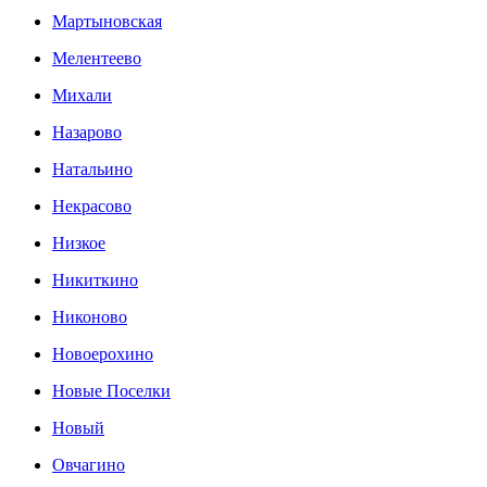
Мартыновская
Мелентеево
Михали
Назарово
Натальино
Некрасово
Низкое
Никиткино
Никоново
Новоерохино
Новые Поселки
Новый
Овчагино