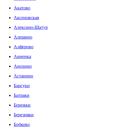
Акатово
Аксеновская
Алексино-Шатур
Алешино
Алферово
Анненка
Анохино
Астанино
Барсуки
Батраки
Бережки
Березняки
Бобково