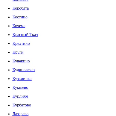
Коробята
Костино
Кочема
Красный Ткач
Крехтино
Круги
Кувакино
Кудиновская
Кузьминка
Кукшево
Куплиям
Курбатово
Лазарево