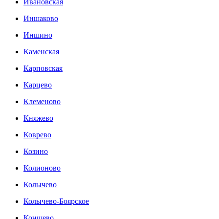
Ивановская
Иншаково
Иншино
Каменская
Карповская
Карцево
Клеменово
Княжево
Коврево
Козино
Колионово
Колычево
Колычево-Боярское
Коншево