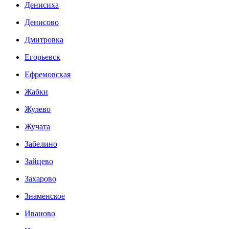
Денисиха
Денисово
Дмитровка
Егорьевск
Ефремовская
Жабки
Жулево
Жучата
Забелино
Зайцево
Захарово
Знаменское
Иваново