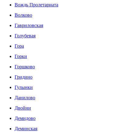
Вождь Пролетариата
Волково
Гавриловская
Голубевая
Гора
Горки
Горшково
Гридино
Гулынки
Данилово
Двойни
Демидово
Деминская