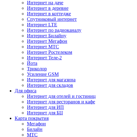
Интернет на даче
Интернет в деревне
Интернет в коттедже
Спутниковый интернет
Интернет LTE
Интернет по радиоканалу
Интернет Билайну
Интернет Мегафон
Интернет МТС
Интернет Ростелеком
Интернет Теле-2
Йота
Триколор
Усиление GSM
Интернет для магазина
Интернет для складов
Для офиса
Интернет для отелей и гостиниц
Интернет для ресторанов и кафе
Интернет для ИП
Интернет для БЦ
Карта покрытия
Мегафон
Билайн
МТС