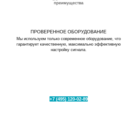
ПРОВЕРЕННОЕ ОБОРУДОВАНИЕ
Мы используем только современное оборудование, что
гарантирует качественную, максимально эффективную
настройку сигнала.
Проверьте техническую возможность
подключения интернета в вашем
населенном пункте
+7 (495) 120-02-89
Позвоните по номеру
или
заполните форму для бесплатного замера уровня
сигнала на Вашем объекте