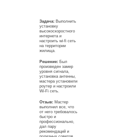
Задача:
Выполнить
установку
высокоскоростного
интернета и
настроить wi-fi сеть
на территории
жилища.
Решение:
Был
произведен замер
уровня сигнала,
установка антенны,
мастера установили
роутер и настроили
Wi-Fi сеть.
Отзыв:
Мастер
выполнил все, что
от него требовалось
быстро и
профессионально,
дал пару
рекомендаций и
полезных советов.