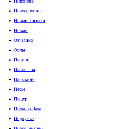
Никоново
Новоерохино
Новые Поселки
Новый
Овчагино
Орлы
Панино
Пановская
Парыкино
Песье
Пещур
Пичкова Дача
Подлужье
Подрядниково