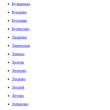
Кузьминка
Кукшево
Куплиям
Курбатово
Лазарево
Ларинская
Левино
Лелечи
Леоново
Лесково
Лесной
Летово
Лобаново