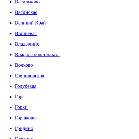
Васильково
Васинская
Великий Край
Вишневая
Владычино
Вождь Пролетариата
Волково
Гавриловская
Голубевая
Гора
Горки
Горшково
Гридино
Гулынки