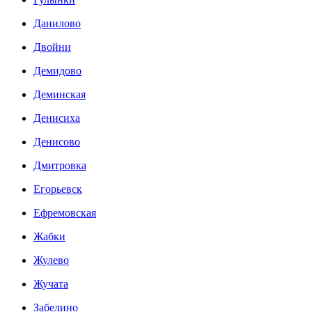
Данилово
Двойни
Демидово
Деминская
Денисиха
Денисово
Дмитровка
Егорьевск
Ефремовская
Жабки
Жулево
Жучата
Забелино