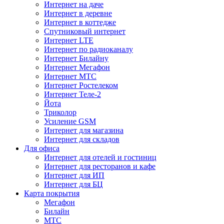
Интернет на даче
Интернет в деревне
Интернет в коттедже
Спутниковый интернет
Интернет LTE
Интернет по радиоканалу
Интернет Билайну
Интернет Мегафон
Интернет МТС
Интернет Ростелеком
Интернет Теле-2
Йота
Триколор
Усиление GSM
Интернет для магазина
Интернет для складов
Для офиса
Интернет для отелей и гостиниц
Интернет для ресторанов и кафе
Интернет для ИП
Интернет для БЦ
Карта покрытия
Мегафон
Билайн
МТС