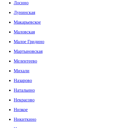
Лосино
Лунинская
Макарьевское
Маловская
Малое Гридино
Мартыновская
Мелентеево
Михали
Назарово
Натальино
Некрасово
Низкое
Никиткино