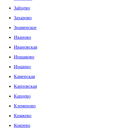
Зайцево
Захарово
Знаменское
Иваново
Ивановская
Иншаково
Иншино
Каменская
Карповская
Карцево
Клеменово
Княжево
Коврево