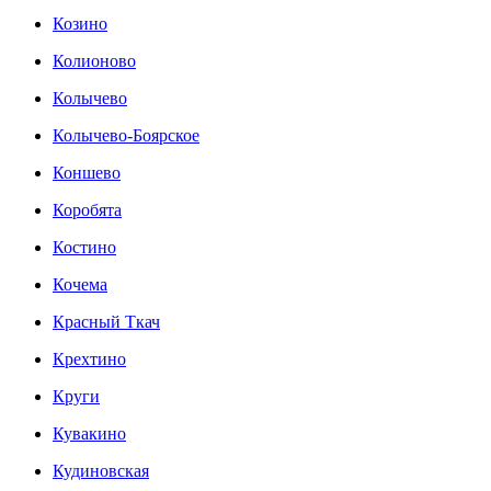
Козино
Колионово
Колычево
Колычево-Боярское
Коншево
Коробята
Костино
Кочема
Красный Ткач
Крехтино
Круги
Кувакино
Кудиновская