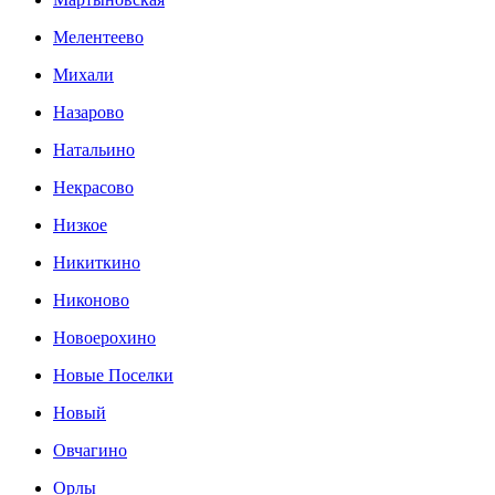
Мелентеево
Михали
Назарово
Натальино
Некрасово
Низкое
Никиткино
Никоново
Новоерохино
Новые Поселки
Новый
Овчагино
Орлы