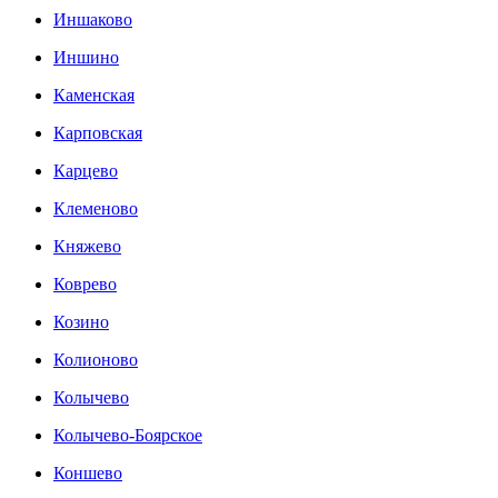
Иншаково
Иншино
Каменская
Карповская
Карцево
Клеменово
Княжево
Коврево
Козино
Колионово
Колычево
Колычево-Боярское
Коншево