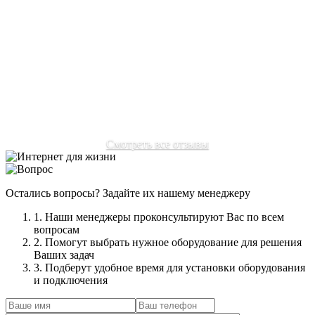
Отзыв:
Переехал в подмосковье, многие провайдеры
отказывались ехать из-за не уверенности сигнала в нашем
районе. Очень рад, что наткнулся на ваш сайт. Мне без
проблем настроили интернет, пользуюсь с удовольствием
без нервов, как раньше.
Автор:
Соловьев Михаил Александрович
Смотреть все отзывы
Остались вопросы? Задайте их нашему менеджеру
1. Наши менеджеры проконсультируют Вас по всем
вопросам
2. Помогут выбрать нужное оборудование для решения
Ваших задач
3. Подберут удобное время для установки оборудования
и подключения