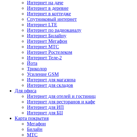
Интернет на даче
Интернет в деревне
Интернет в коттедже
Спутниковый интернет
Интернет LTE
Интернет по радиоканалу
Интернет Билайну
Интернет Мегафон
Интернет МТС
Интернет Ростелеком
Интернет Теле-2
Йота
Триколор
Усиление GSM
Интернет для магазина
Интернет для складов
Для офиса
Интернет для отелей и гостиниц
Интернет для ресторанов и кафе
Интернет для ИП
Интернет для БЦ
Карта покрытия
Мегафон
Билайн
МТС