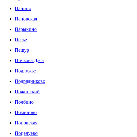
Панино
Пановская
Парыкино
Песье
Пещур
Пичкова Дача
Подлужье
Подрядниково
Пожинский
Полбино
Поминово
Поповская
Поцелуево