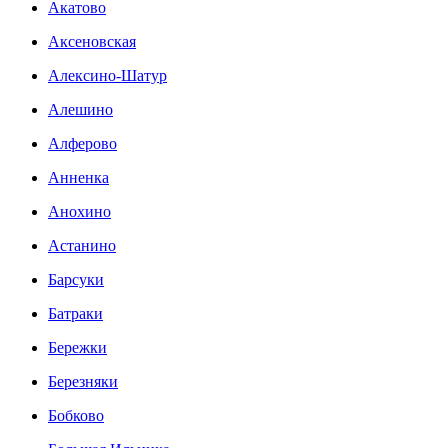
Акатово
Аксеновская
Алексино-Шатур
Алешино
Алферово
Анненка
Анохино
Астанино
Барсуки
Батраки
Бережки
Березняки
Бобково