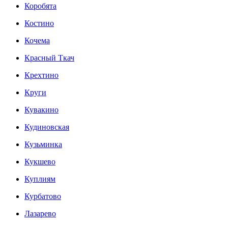
Коробята
Костино
Кочема
Красный Ткач
Крехтино
Круги
Кувакино
Кудиновская
Кузьминка
Кукшево
Куплиям
Курбатово
Лазарево