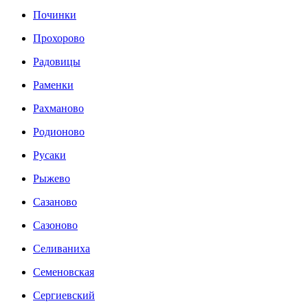
Починки
Прохорово
Радовицы
Раменки
Рахманово
Родионово
Русаки
Рыжево
Сазаново
Сазоново
Селиваниха
Семеновская
Сергиевский