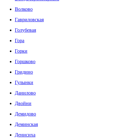
Волково
Гавриловская
Голубевая
Гора
Горки
Горшково
Гридино
Гулынки
Данилово
Двойни
Демидово
Деминская
Денисиха