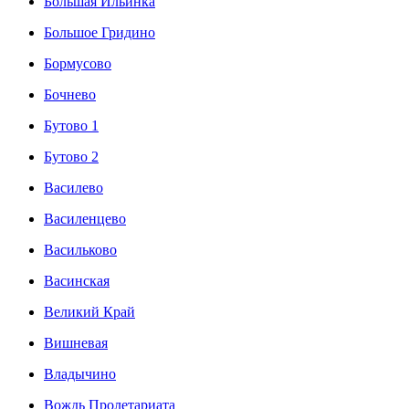
Большая Ильинка
Большое Гридино
Бормусово
Бочнево
Бутово 1
Бутово 2
Василево
Василенцево
Васильково
Васинская
Великий Край
Вишневая
Владычино
Вождь Пролетариата