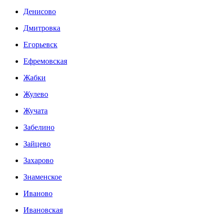
Денисово
Дмитровка
Егорьевск
Ефремовская
Жабки
Жулево
Жучата
Забелино
Зайцево
Захарово
Знаменское
Иваново
Ивановская