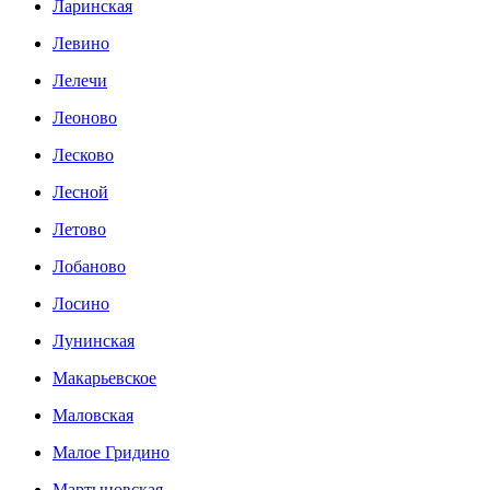
Ларинская
Левино
Лелечи
Леоново
Лесково
Лесной
Летово
Лобаново
Лосино
Лунинская
Макарьевское
Маловская
Малое Гридино
Мартыновская