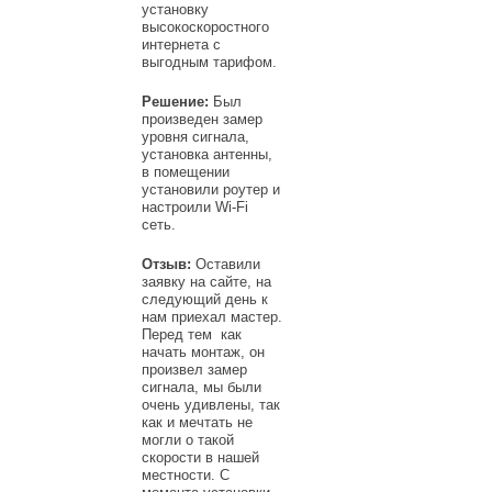
установку
высокоскоростного
интернета с
выгодным тарифом.
Решение:
Был
произведен замер
уровня сигнала,
установка антенны,
в помещении
установили роутер и
настроили Wi-Fi
сеть.
Отзыв:
Оставили
заявку на сайте, на
следующий день к
нам приехал мастер.
Перед тем как
начать монтаж, он
произвел замер
сигнала, мы были
очень удивлены, так
как и мечтать не
могли о такой
скорости в нашей
местности. С