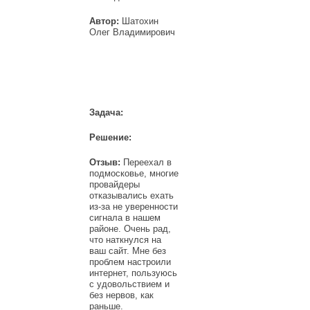
Автор:
Шатохин
Олег Владимирович
Задача:
Решение:
Отзыв:
Переехал в
подмосковье, многие
провайдеры
отказывались ехать
из-за не уверенности
сигнала в нашем
районе. Очень рад,
что наткнулся на
ваш сайт. Мне без
проблем настроили
интернет, пользуюсь
с удовольствием и
без нервов, как
раньше.