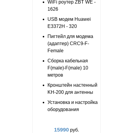
WiFi роутер ZBT WE -
1626
USB модем Huawei
E3372H - 320
Пигтейл для модема
(адаптер) CRC9-F-
Female
Сборка кабельная
F(male)-F(male) 10
метров
Кронштейн настенный
KH-200 для антенны
Установка и настройка
оборудования
15990
руб.