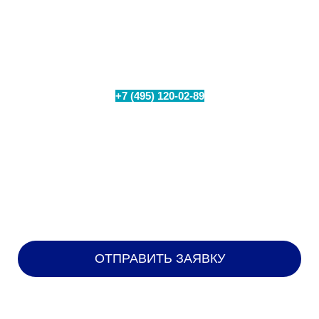
Проверьте техническую возможность
подключения интернета в вашем
населенном пункте
+7 (495) 120-02-89
Позвоните по номеру
или
заполните форму для бесплатного замера уровня
сигнала на Вашем объекте