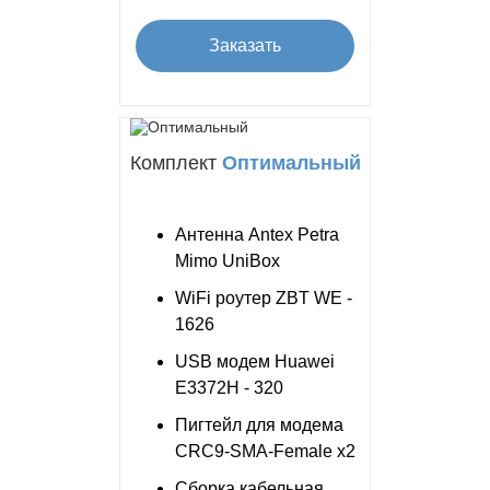
Заказать
Комплект
Оптимальный
Антенна Antex Petra
Mimo UniBox
WiFi роутер ZBT WE -
1626
USB модем Huawei
E3372H - 320
Пигтейл для модема
CRC9-SMA-Female x2
Сборка кабельная