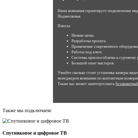
Наша компания гарантирует подключение ви
Подмосковья.
Плюсы:
Низкие цены.
Разработка проекта.
Применение современного оборудова
Работы под ключ.
Системы приспособлены к суровому 
Большой опыт мастеров.
Узнайте сколько стоит установка камеры виде
менеджеров компании по контактным номера
Также вас может заинтересовать
безлимитный
Также мы подключаем:
Спутниковое и цифровое ТВ