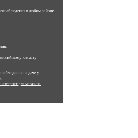
деонаблюдения в любом районе
ния.
российскому климату.
онаблюдения на даче у
м.
 интернет для магазина
.