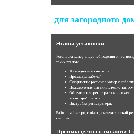
для загородного до
Этапы установки
Установка камер видеонаблюдения в частном 
таких этапов:
Фиксация компонентов.
Прокладка кабелей.
Соединение разъемов камер с кабелям
Подключение питания к регистратору
Объединение регистратора с локальн
монитора/телевизора.
Настройка регистратора.
Работаем быстро, соблюдаем технический рег
клиента.
Преимущества компании Li