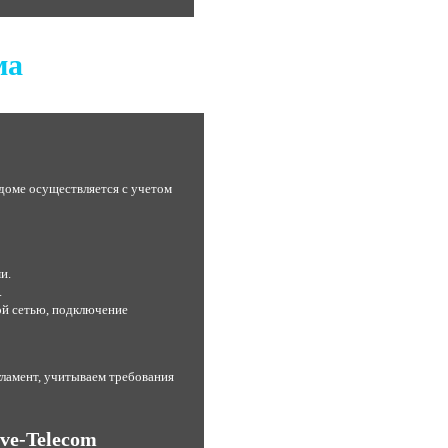
ма
доме осуществляется с учетом
и.
.
ой сетью, подключение
ламент, учитываем требования
ve-Telecom