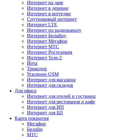
Интернет на даче
Интернет в деревне
Интернет в коттедже
Спутниковый интернет
Интернет LTE
Интернет по радиоканалу
Интернет Билайну
Интернет Мегафон
Интернет МТС
Интернет Ростелеком
Интернет Теле-2
Йота
Триколор
Усиление GSM
Интернет для магазина
Интернет для складов
Для офиса
Интернет для отелей и гостиниц
Интернет для ресторанов и кафе
Интернет для ИП
Интернет для БЦ
Карта покрытия
Мегафон
Билайн
МТС