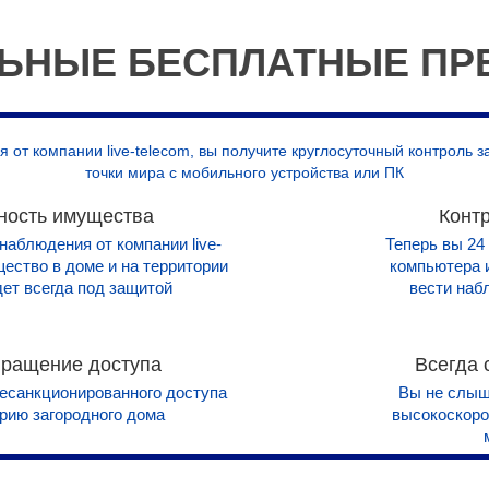
ЬНЫЕ БЕСПЛАТНЫЕ ПР
 от компании live-telecom, вы получите круглосуточный контроль 
точки мира с мобильного устройства или ПК
ность имущества
Конт
наблюдения от компании live-
Теперь вы 24
щество в доме и на территории
компьютера 
дет всегда под защитой
вести наб
ращение доступа
Всегда 
есанкционированного доступа
Вы не слыши
орию загородного дома
высокоскорос