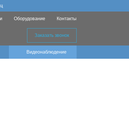
яц
и
Оборудование
Контакты
Заказать звонок
Видеонаблюдение
ния в
оне