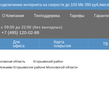
одключение интернета на скорости до 100 Mb 390 руб./мес
О Компании
Техподдержка
Тарифы
Гаранти
с 09:00 до 22:00 (без выходных)
+7 (495) 120-02-89
Для
Карта
ТВ
офиса
покрытия
ковская область
Егорьевский район
ломаево Егорьевском районе Московской области
ие видеонаблюде
 Егорьевском рай