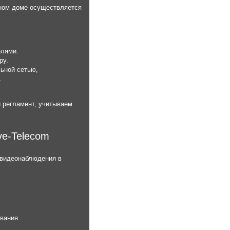
тном доме осуществляется
елями.
ру.
ьной сетью,
.
 регламент, учитываем
ve-Telecom
 видеонаблюдения в
вания.