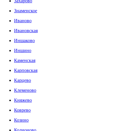
Захарово
Знаменское
Иваново
Ивановская
Иншаково
Иншино
Каменская
Карповская
Карцево
Клеменово
Княжево
Коврево
Козино
Колионово