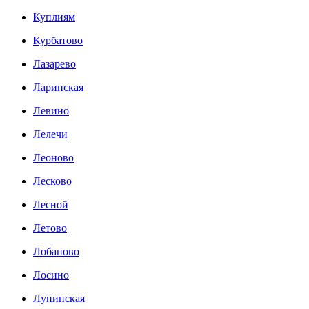
Куплиям
Курбатово
Лазарево
Ларинская
Левино
Лелечи
Леоново
Лесково
Лесной
Летово
Лобаново
Лосино
Лунинская