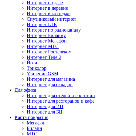
Интернет на даче
Интернет в деревне
Интернет в коттедже
Спутниковый интернет
Интернет LTE
Интернет по радиоканалу
Интернет Билайну
Интернет Мегафон
Интернет МТС
Интернет Ростелеком
Интернет Теле-2
Йота
Триколор
Усиление GSM
Интернет для магазина
Интернет для складов
Для офиса
Интернет для отелей и гостиниц
Интернет для ресторанов и кафе
Интернет для ИП
Интернет для БЦ
Карта покрытия
Мегафон
Билайн
МТС