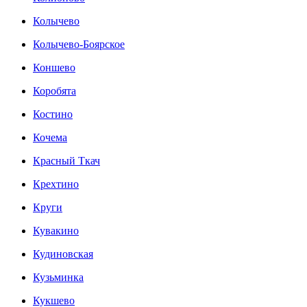
Колычево
Колычево-Боярское
Коншево
Коробята
Костино
Кочема
Красный Ткач
Крехтино
Круги
Кувакино
Кудиновская
Кузьминка
Кукшево