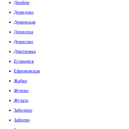
Двойни
Демидово
Деминская
Денисиха
Денисово
Дмитровка
Егорьевск
Ефремовская
Жабки
Жулево
Жучата
Забелино
Зайцево