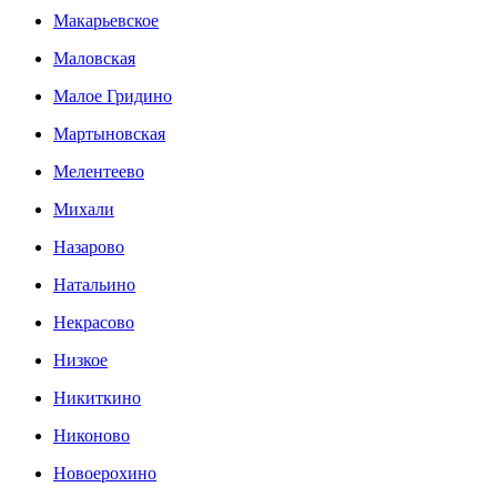
Макарьевское
Маловская
Малое Гридино
Мартыновская
Мелентеево
Михали
Назарово
Натальино
Некрасово
Низкое
Никиткино
Никоново
Новоерохино