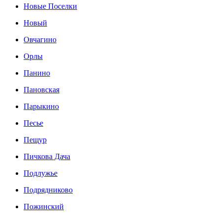
Новые Поселки
Новый
Овчагино
Орлы
Панино
Пановская
Парыкино
Песье
Пещур
Пичкова Дача
Подлужье
Подрядниково
Пожинский