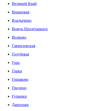
Великий Край
Вишневая
Владычино
Вождь Пролетариата
Волково
Гавриловская
Голубевая
Гора
Горки
Горшково
Гридино
Гулынки
Данилово