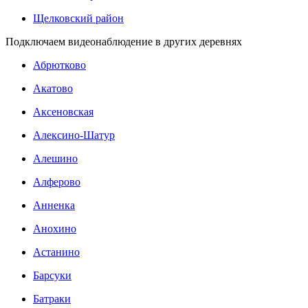
Щелковский район
Подключаем видеонаблюдение в других деревнях
Абрютково
Акатово
Аксеновская
Алексино-Шатур
Алешино
Алферово
Анненка
Анохино
Астанино
Барсуки
Батраки