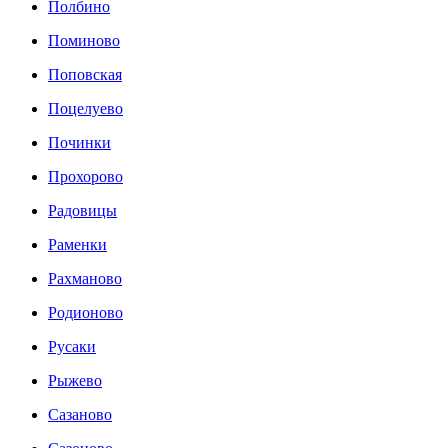
Полбино
Поминово
Поповская
Поцелуево
Починки
Прохорово
Радовицы
Раменки
Рахманово
Родионово
Русаки
Рыжево
Сазаново