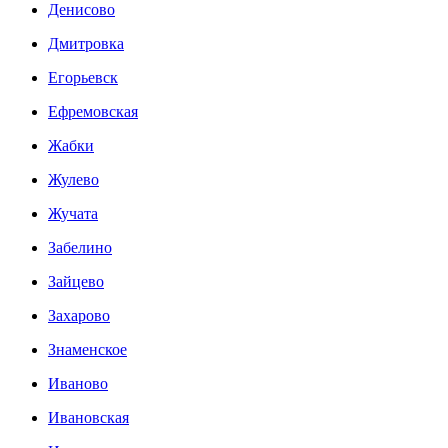
Денисово
Дмитровка
Егорьевск
Ефремовская
Жабки
Жулево
Жучата
Забелино
Зайцево
Захарово
Знаменское
Иваново
Ивановская