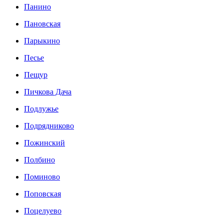
Панино
Пановская
Парыкино
Песье
Пещур
Пичкова Дача
Подлужье
Подрядниково
Пожинский
Полбино
Поминово
Поповская
Поцелуево