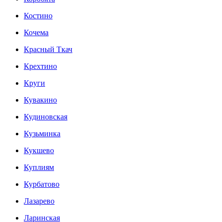
Костино
Кочема
Красный Ткач
Крехтино
Круги
Кувакино
Кудиновская
Кузьминка
Кукшево
Куплиям
Курбатово
Лазарево
Ларинская