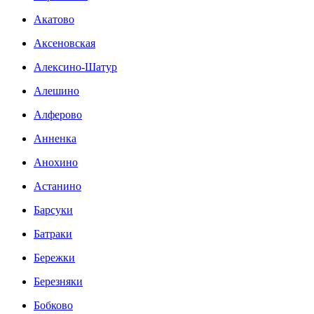
Акатово
Аксеновская
Алексино-Шатур
Алешино
Алферово
Анненка
Анохино
Астанино
Барсуки
Батраки
Бережки
Березняки
Бобково