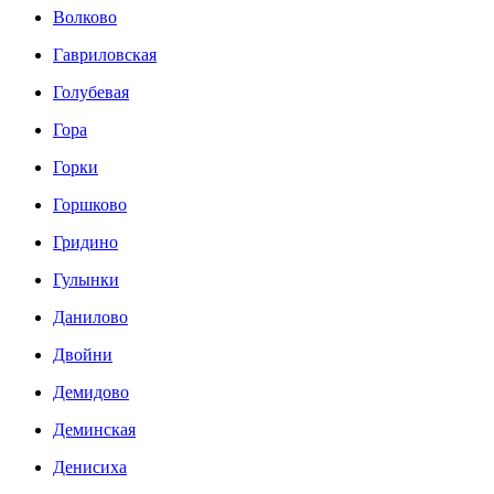
Волково
Гавриловская
Голубевая
Гора
Горки
Горшково
Гридино
Гулынки
Данилово
Двойни
Демидово
Деминская
Денисиха