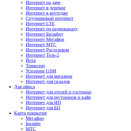
Интернет на даче
Интернет в деревне
Интернет в коттедже
Спутниковый интернет
Интернет LTE
Интернет по радиоканалу
Интернет Билайну
Интернет Мегафон
Интернет МТС
Интернет Ростелеком
Интернет Теле-2
Йота
Триколор
Усиление GSM
Интернет для магазина
Интернет для складов
Для офиса
Интернет для отелей и гостиниц
Интернет для ресторанов и кафе
Интернет для ИП
Интернет для БЦ
Карта покрытия
Мегафон
Билайн
МТС