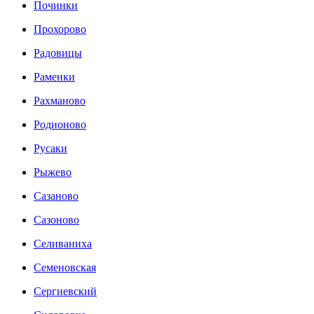
Починки
Прохорово
Радовицы
Раменки
Рахманово
Родионово
Русаки
Рыжево
Сазаново
Сазоново
Селиваниха
Семеновская
Сергиевский