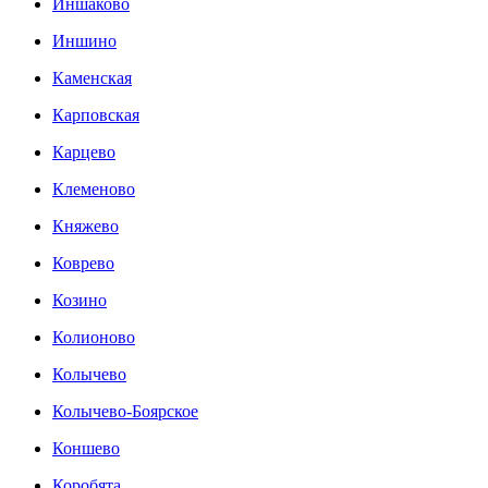
Иншаково
Иншино
Каменская
Карповская
Карцево
Клеменово
Княжево
Коврево
Козино
Колионово
Колычево
Колычево-Боярское
Коншево
Коробята