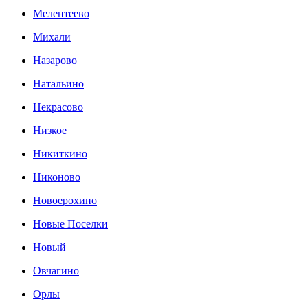
Мелентеево
Михали
Назарово
Натальино
Некрасово
Низкое
Никиткино
Никоново
Новоерохино
Новые Поселки
Новый
Овчагино
Орлы