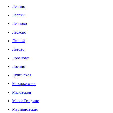
Левино
Лелечи
Леоново
Лесково
Лесной
Летово
Лобаново
Лосино
Лунинская
Макарьевское
Маловская
Малое Гридино
Мартыновская