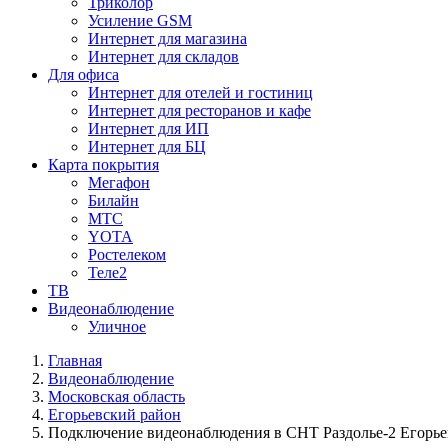
Триколор
Усиление GSM
Интернет для магазина
Интернет для складов
Для офиса
Интернет для отелей и гостиниц
Интернет для ресторанов и кафе
Интернет для ИП
Интернет для БЦ
Карта покрытия
Мегафон
Билайн
МТС
YOTA
Ростелеком
Теле2
ТВ
Видеонаблюдение
Уличное
Главная
Видеонаблюдение
Московская область
Егорьевский район
Подключение видеонаблюдения в СНТ Раздолье-2 Егорье