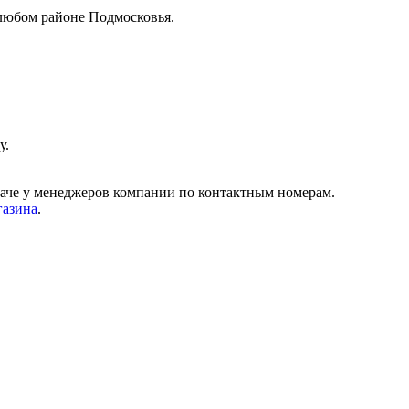
любом районе Подмосковья.
у.
даче у менеджеров компании по контактным номерам.
газина
.