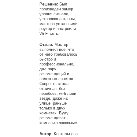
Решение:
Был
произведен замер
уровня сигнала,
установка антенны,
мастера установили
роутер и настроили
Wi-Fi сеть.
Отзыв:
Мастер
выполнил все, что
от него требовалось
быстро и
профессионально,
дал пару
рекомендаций и
полезных советов.
Скорость стала
отличная, без
перебоев, wi-fi ловит
везде, даже на
улице, раньше
только в двух
комнатах. Буду
рекомендовать
компанию знакомым.
Автор:
Коптельцева