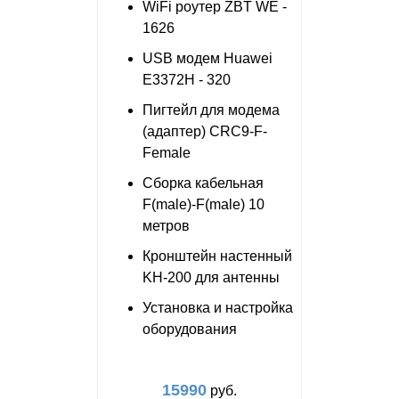
WiFi роутер ZBT WE -
1626
USB модем Huawei
E3372H - 320
Пигтейл для модема
(адаптер) CRC9-F-
Female
Сборка кабельная
F(male)-F(male) 10
метров
Кронштейн настенный
KH-200 для антенны
Установка и настройка
оборудования
15990
руб.