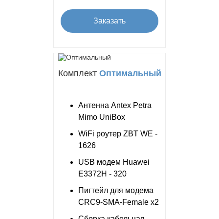
Заказать
Комплект
Оптимальный
Антенна Antex Petra
Mimo UniBox
WiFi роутер ZBT WE -
1626
USB модем Huawei
E3372H - 320
Пигтейл для модема
CRC9-SMA-Female x2
Сборка кабельная