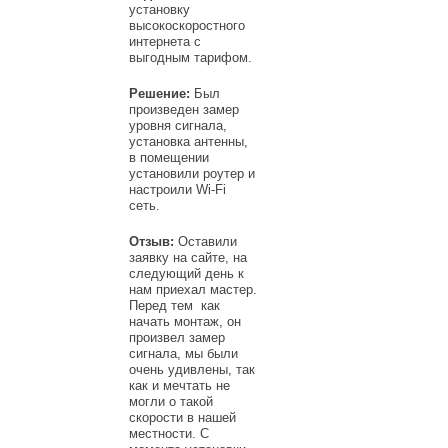
установку
высокоскоростного
интернета с
выгодным тарифом.
Решение:
Был
произведен замер
уровня сигнала,
установка антенны,
в помещении
установили роутер и
настроили Wi-Fi
сеть.
Отзыв:
Оставили
заявку на сайте, на
следующий день к
нам приехал мастер.
Перед тем как
начать монтаж, он
произвел замер
сигнала, мы были
очень удивлены, так
как и мечтать не
могли о такой
скорости в нашей
местности. С