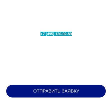
Проверьте техническую возможность
подключения интернета в вашем
населенном пункте
+7 (495) 120-02-89
Позвоните по номеру
или
заполните форму для бесплатного замера уровня
сигнала на Вашем объекте