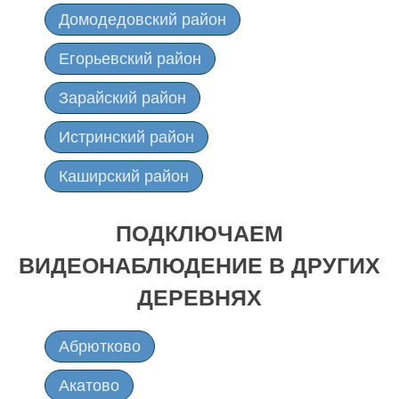
Домодедовский район
Егорьевский район
Зарайский район
Истринский район
Каширский район
Клинский район
ПОДКЛЮЧАЕМ
Коломенский район
ВИДЕОНАБЛЮДЕНИЕ В ДРУГИХ
Лотошинский район
ДЕРЕВНЯХ
Луховицкий район
Абрютково
Можайский район
Акатово