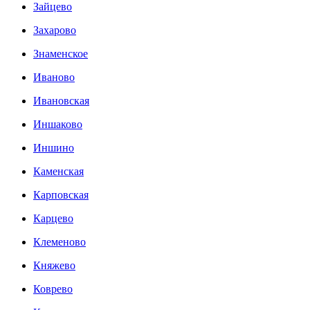
Зайцево
Захарово
Знаменское
Иваново
Ивановская
Иншаково
Иншино
Каменская
Карповская
Карцево
Клеменово
Княжево
Коврево