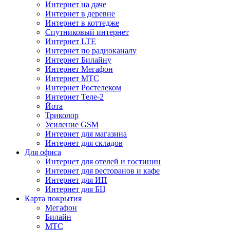
Интернет на даче
Интернет в деревне
Интернет в коттедже
Спутниковый интернет
Интернет LTE
Интернет по радиоканалу
Интернет Билайну
Интернет Мегафон
Интернет МТС
Интернет Ростелеком
Интернет Теле-2
Йота
Триколор
Усиление GSM
Интернет для магазина
Интернет для складов
Для офиса
Интернет для отелей и гостиниц
Интернет для ресторанов и кафе
Интернет для ИП
Интернет для БЦ
Карта покрытия
Мегафон
Билайн
МТС