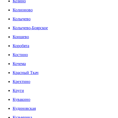
Козино
Колионово
Колычево
Колычево-Боярское
Коншево
Коробята
Костино
Кочема
Красный Ткач
Крехтино
Круги
Кувакино
Кудиновская
Кузьминка