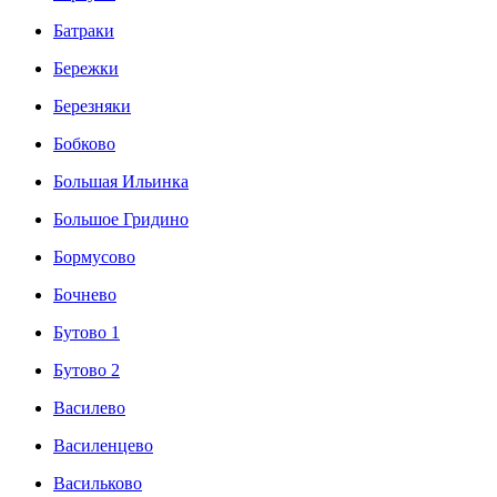
Батраки
Бережки
Березняки
Бобково
Большая Ильинка
Большое Гридино
Бормусово
Бочнево
Бутово 1
Бутово 2
Василево
Василенцево
Васильково