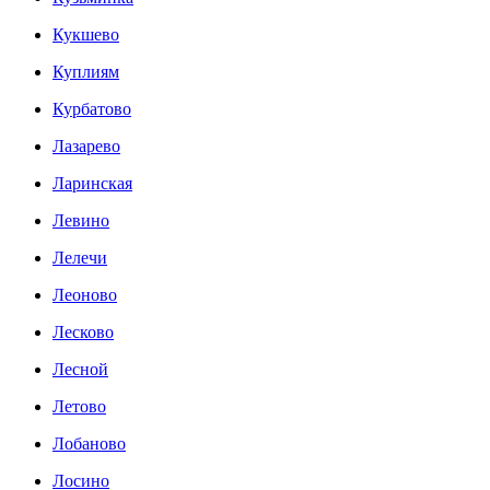
Кукшево
Куплиям
Курбатово
Лазарево
Ларинская
Левино
Лелечи
Леоново
Лесково
Лесной
Летово
Лобаново
Лосино