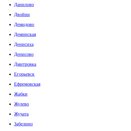
Данилово
Двойни
Демидово
Деминская
Денисиха
Денисово
Дмитровка
Егорьевск
Ефремовская
Жабки
Жулево
Жучата
Забелино