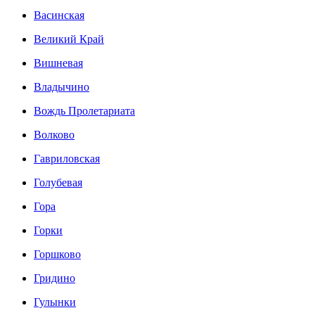
Васинская
Великий Край
Вишневая
Владычино
Вождь Пролетариата
Волково
Гавриловская
Голубевая
Гора
Горки
Горшково
Гридино
Гулынки