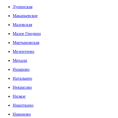
Лунинская
Макарьевское
Маловская
Малое Гридино
Мартыновская
Мелентеево
Михали
Назарово
Натальино
Некрасово
Низкое
Никиткино
Никоново