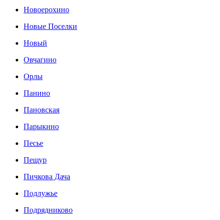
Новоерохино
Новые Поселки
Новый
Овчагино
Орлы
Панино
Пановская
Парыкино
Песье
Пещур
Пичкова Дача
Подлужье
Подрядниково