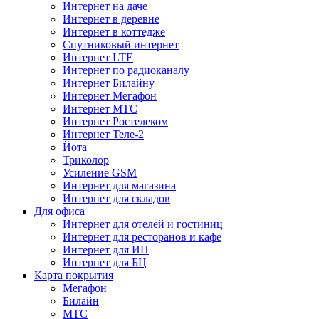
Интернет на даче
Интернет в деревне
Интернет в коттедже
Спутниковый интернет
Интернет LTE
Интернет по радиоканалу
Интернет Билайну
Интернет Мегафон
Интернет МТС
Интернет Ростелеком
Интернет Теле-2
Йота
Триколор
Усиление GSM
Интернет для магазина
Интернет для складов
Для офиса
Интернет для отелей и гостиниц
Интернет для ресторанов и кафе
Интернет для ИП
Интернет для БЦ
Карта покрытия
Мегафон
Билайн
МТС