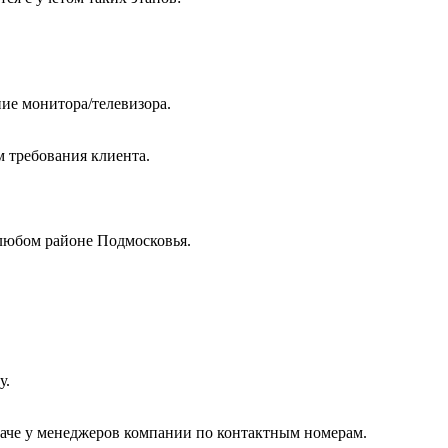
ие монитора/телевизора.
м требования клиента.
любом районе Подмосковья.
у.
даче у менеджеров компании по контактным номерам.