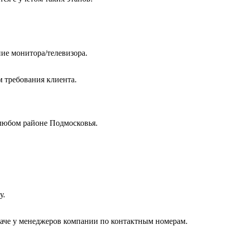
ие монитора/телевизора.
м требования клиента.
любом районе Подмосковья.
у.
даче у менеджеров компании по контактным номерам.