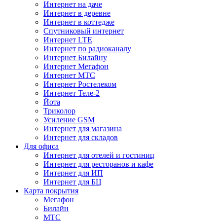
Интернет на даче
Интернет в деревне
Интернет в коттедже
Спутниковый интернет
Интернет LTE
Интернет по радиоканалу
Интернет Билайну
Интернет Мегафон
Интернет МТС
Интернет Ростелеком
Интернет Теле-2
Йота
Триколор
Усиление GSM
Интернет для магазина
Интернет для складов
Для офиса
Интернет для отелей и гостиниц
Интернет для ресторанов и кафе
Интернет для ИП
Интернет для БЦ
Карта покрытия
Мегафон
Билайн
МТС