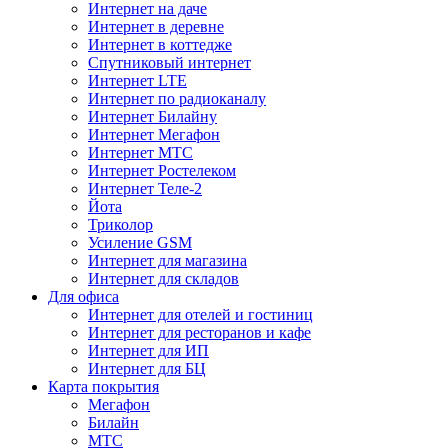
Интернет на даче
Интернет в деревне
Интернет в коттедже
Спутниковый интернет
Интернет LTE
Интернет по радиоканалу
Интернет Билайну
Интернет Мегафон
Интернет МТС
Интернет Ростелеком
Интернет Теле-2
Йота
Триколор
Усиление GSM
Интернет для магазина
Интернет для складов
Для офиса
Интернет для отелей и гостиниц
Интернет для ресторанов и кафе
Интернет для ИП
Интернет для БЦ
Карта покрытия
Мегафон
Билайн
МТС