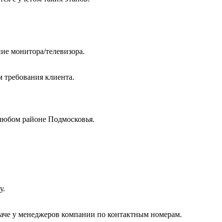
ие монитора/телевизора.
м требования клиента.
любом районе Подмосковья.
у.
даче у менеджеров компании по контактным номерам.