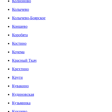
Колионово
Колычево
Колычево-Боярское
Коншево
Коробята
Костино
Кочема
Красный Ткач
Крехтино
Круги
Кувакино
Кудиновская
Кузьминка
Кукшево