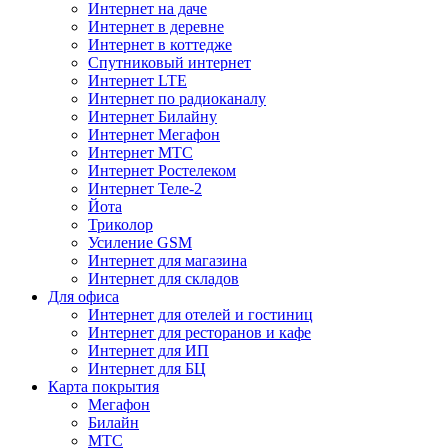
Интернет на даче
Интернет в деревне
Интернет в коттедже
Спутниковый интернет
Интернет LTE
Интернет по радиоканалу
Интернет Билайну
Интернет Мегафон
Интернет МТС
Интернет Ростелеком
Интернет Теле-2
Йота
Триколор
Усиление GSM
Интернет для магазина
Интернет для складов
Для офиса
Интернет для отелей и гостиниц
Интернет для ресторанов и кафе
Интернет для ИП
Интернет для БЦ
Карта покрытия
Мегафон
Билайн
МТС