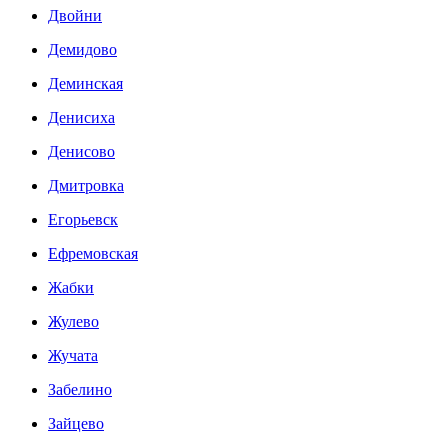
Двойни
Демидово
Деминская
Денисиха
Денисово
Дмитровка
Егорьевск
Ефремовская
Жабки
Жулево
Жучата
Забелино
Зайцево