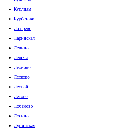
Куплиям
Курбатово
Лазарево
Ларинская
Левино
Лелечи
Леоново
Лесково
Лесной
Летово
Лобаново
Лосино
Лунинская