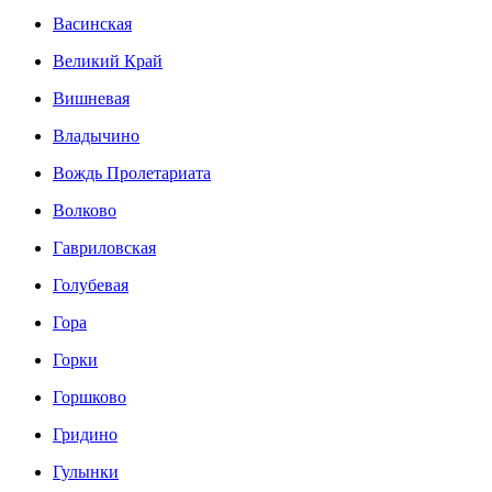
Васинская
Великий Край
Вишневая
Владычино
Вождь Пролетариата
Волково
Гавриловская
Голубевая
Гора
Горки
Горшково
Гридино
Гулынки