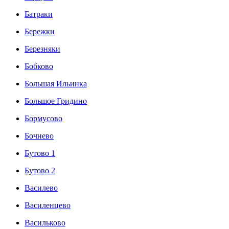
Батраки
Бережки
Березняки
Бобково
Большая Ильинка
Большое Гридино
Бормусово
Бочнево
Бутово 1
Бутово 2
Василево
Василенцево
Васильково