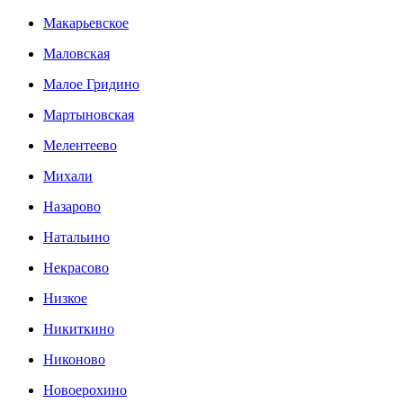
Макарьевское
Маловская
Малое Гридино
Мартыновская
Мелентеево
Михали
Назарово
Натальино
Некрасово
Низкое
Никиткино
Никоново
Новоерохино