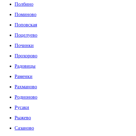
Полбино
Поминово
Поповская
Поцелуево
Починки
Прохорово
Радовицы
Раменки
Рахманово
Родионово
Русаки
Рыжево
Сазаново