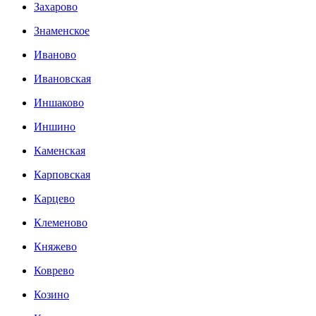
Захарово
Знаменское
Иваново
Ивановская
Иншаково
Иншино
Каменская
Карповская
Карцево
Клеменово
Княжево
Коврево
Козино