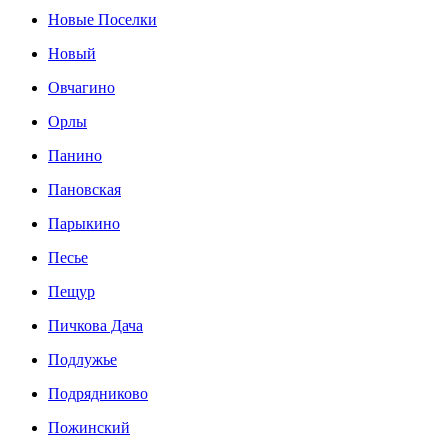
Новые Поселки
Новый
Овчагино
Орлы
Панино
Пановская
Парыкино
Песье
Пещур
Пичкова Дача
Подлужье
Подрядниково
Пожинский