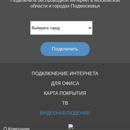
Подключить беспроводной интернет в Московской
Сергиево-Посадский район
области и городах Подмосковья
Березняки
Серпуховский район
Бобково
Солнечногорский район
Большая Ильинка
Ступинский район
Большое Гридино
Подключить
Талдомский район
Бормусово
Чеховский район
Бочнево
ПОДКЛЮЧЕНИЕ ИНТЕРНЕТА
Шатурский район
ДЛЯ ОФИСА
Бутово 1
КАРТА ПОКРЫТИЯ
Шаховский район
Бутово 2
ТВ
Щелковский район
Василево
ВИДЕОНАБЛЮДЕНИЕ
Василенцево
О Компании