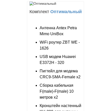
Комплект
Оптимальный
Антенна Antex Petra
Mimo UniBox
WiFi роутер ZBT WE -
1626
USB модем Huawei
E3372H - 320
Пигтейл для модема
CRC9-SMA-Female x2
Сборка кабельная
F(male)-F(male) 10
метров x2
Кронштейн настенный