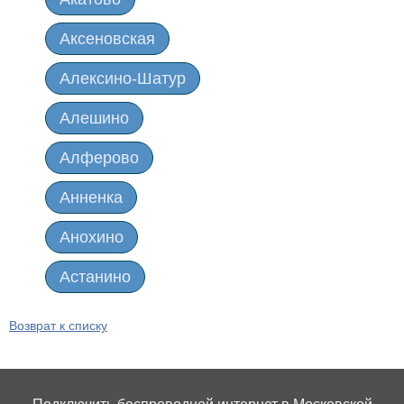
Мытищинский район
Аксеновская
Наро-Фоминский район
Алексино-Шатур
Ногинский район
Алешино
Одинцовский район
Алферово
Озерецкий район
Анненка
Павловский посад
Анохино
Подольский район
Астанино
Пушкинский район
Барсуки
Возврат к списку
Раменский район
Батраки
Рузский район
Бережки