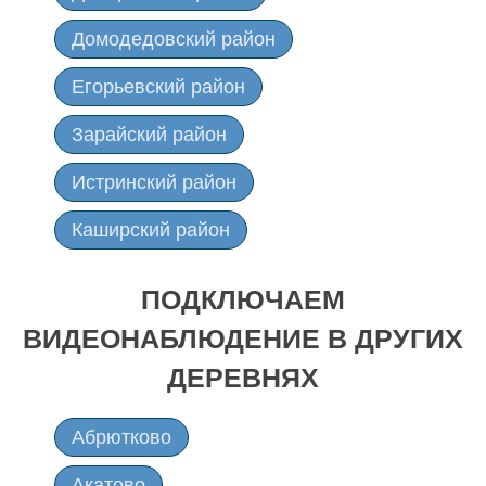
Домодедовский район
Егорьевский район
Зарайский район
Истринский район
Каширский район
Клинский район
ПОДКЛЮЧАЕМ
Коломенский район
ВИДЕОНАБЛЮДЕНИЕ В ДРУГИХ
Лотошинский район
ДЕРЕВНЯХ
Луховицкий район
Абрютково
Можайский район
Акатово