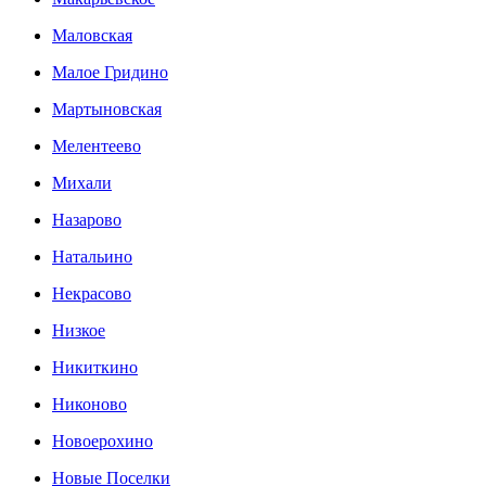
Маловская
Малое Гридино
Мартыновская
Мелентеево
Михали
Назарово
Натальино
Некрасово
Низкое
Никиткино
Никоново
Новоерохино
Новые Поселки