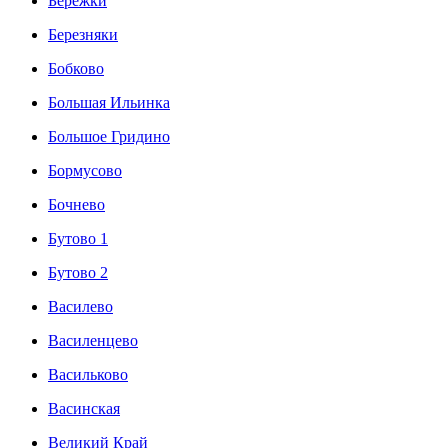
Бережки
Березняки
Бобково
Большая Ильинка
Большое Гридино
Бормусово
Бочнево
Бутово 1
Бутово 2
Василево
Василенцево
Васильково
Васинская
Великий Край