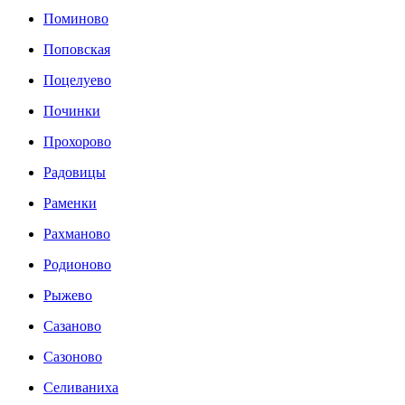
Поминово
Поповская
Поцелуево
Починки
Прохорово
Радовицы
Раменки
Рахманово
Родионово
Рыжево
Сазаново
Сазоново
Селиваниха