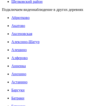
Щелковский район
Подключаем видеонаблюдение в других деревнях
Абрютково
Акатово
Аксеновская
Алексино-Шатур
Алешино
Алферово
Анненка
Анохино
Астанино
Барсуки
Батраки