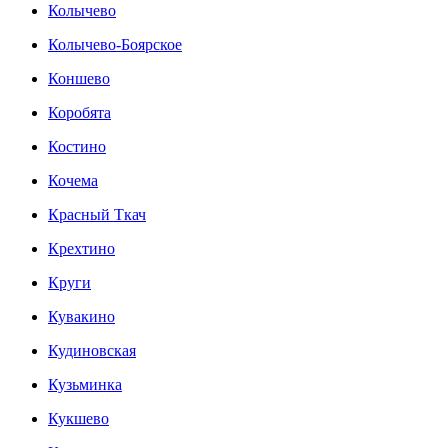
Колычево
Колычево-Боярское
Коншево
Коробята
Костино
Кочема
Красный Ткач
Крехтино
Круги
Кувакино
Кудиновская
Кузьминка
Кукшево