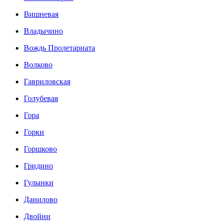
Вишневая
Владычино
Вождь Пролетариата
Волково
Гавриловская
Голубевая
Гора
Горки
Горшково
Гридино
Гулынки
Данилово
Двойни