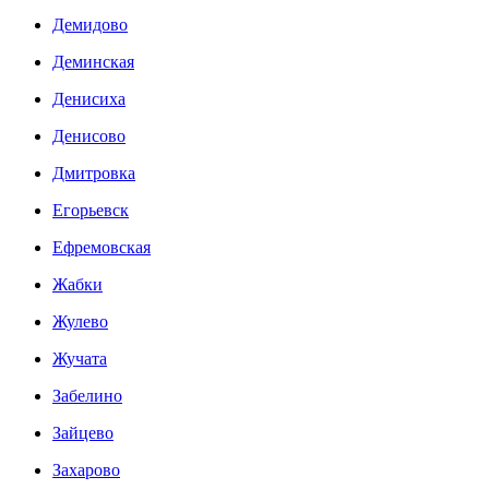
Демидово
Деминская
Денисиха
Денисово
Дмитровка
Егорьевск
Ефремовская
Жабки
Жулево
Жучата
Забелино
Зайцево
Захарово