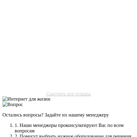
Задача:
Решение:
Отзыв:
Переехал в подмосковье, многие провайдеры
отказывались ехать из-за не уверенности сигнала в нашем
районе. Очень рад, что наткнулся на ваш сайт. Мне без
проблем настроили интернет, пользуюсь с удовольствием
без нервов, как раньше.
Автор:
Соловьев Михаил Александрович
Смотреть все отзывы
Остались вопросы? Задайте их нашему менеджеру
1. Наши менеджеры проконсультируют Вас по всем
вопросам
2. Помогут выбрать нужное оборудование для решения