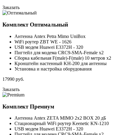
Заказать
Комплект
Оптимальный
Антенна Antex Petra Mimo UniBox
WiFi роутер ZBT WE - 1626
USB модем Huawei E3372H - 320
Пигтейл для модема CRC9-SMA-Female x2
Сборка кабельная F(male)-F(male) 10 метров x2
Кронштейн настенный KH-200 для антенны
Установка и настройка оборудования
17990
руб.
Заказать
Комплект
Премиум
Антенна Antex ZETA MIMO 2x2 BOX 20 дБ
Стационарный WiFi роутер Keenetic KN-1210
USB модем Huawei E3372H - 320
Пигтейл для модема CRC9-SMA-Female x2