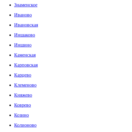
Знаменское
Иваново
Ивановская
Иншаково
Иншино
Каменская
Карповская
Карцево
Клеменово
Княжево
Коврево
Козино
Колионово