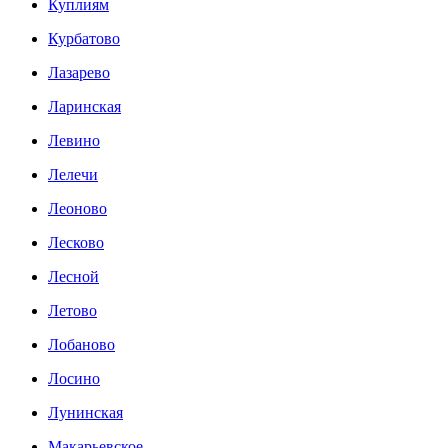
Куплиям
Курбатово
Лазарево
Ларинская
Левино
Лелечи
Леоново
Лесково
Лесной
Летово
Лобаново
Лосино
Лунинская
Макарьевское