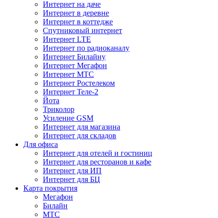
Интернет на даче
Интернет в деревне
Интернет в коттедже
Спутниковый интернет
Интернет LTE
Интернет по радиоканалу
Интернет Билайну
Интернет Мегафон
Интернет МТС
Интернет Ростелеком
Интернет Теле-2
Йота
Триколор
Усиление GSM
Интернет для магазина
Интернет для складов
Для офиса
Интернет для отелей и гостиниц
Интернет для ресторанов и кафе
Интернет для ИП
Интернет для БЦ
Карта покрытия
Мегафон
Билайн
МТС