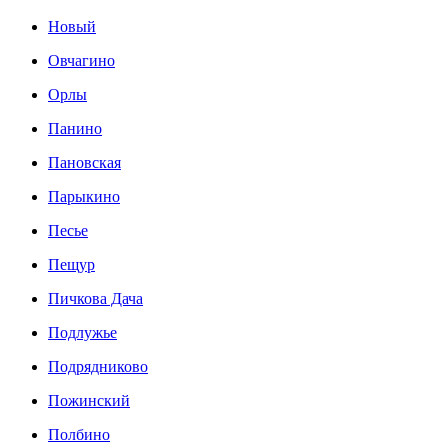
Новый
Овчагино
Орлы
Панино
Пановская
Парыкино
Песье
Пещур
Пичкова Дача
Подлужье
Подрядниково
Пожинский
Полбино