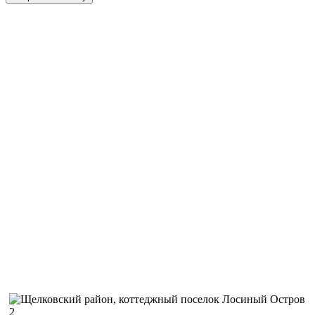
наши клиенты
Задача:
Решение:
Отзыв:
Недавно провели интернет от Билайн себе на дачу
У нас проблемная местность по стабильности покрытия, 
сложностей с подключением не возникло. Мастера
приехали на следующий день после подачи заявки. Время
согласовали заранее, долго ждать не пришлось. Быстро
смонтировали, настроили оборудование. Связь работает
прекрасно, скорость на уровне. Обращайтесь, с этой
компанией можно иметь дело.
Автор:
Виктор Доров