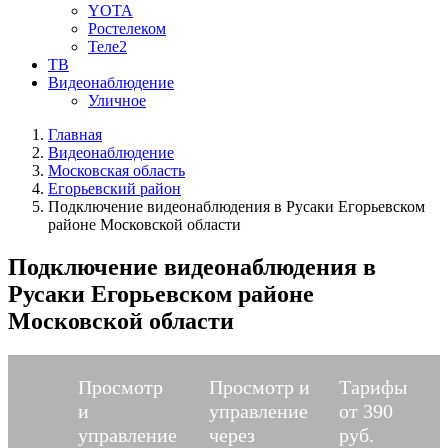
YOTA
Ростелеком
Теле2
ТВ
Видеонаблюдение
Уличное
Главная
Видеонаблюдение
Московская область
Егорьевский район
Подключение видеонаблюдения в Русаки Егорьевском
районе Московской области
Подключение видеонаблюдения в
Русаки Егорьевском районе
Московской области
Просмотр
Просмотр и
Тарифы
и
управление
от 390
управление
через
руб.