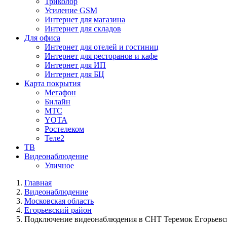
Триколор
Усиление GSM
Интернет для магазина
Интернет для складов
Для офиса
Интернет для отелей и гостиниц
Интернет для ресторанов и кафе
Интернет для ИП
Интернет для БЦ
Карта покрытия
Мегафон
Билайн
МТС
YOTA
Ростелеком
Теле2
ТВ
Видеонаблюдение
Уличное
Главная
Видеонаблюдение
Московская область
Егорьевский район
Подключение видеонаблюдения в СНТ Теремок Егорьевс