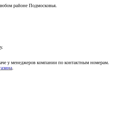
любом районе Подмосковья.
у.
даче у менеджеров компании по контактным номерам.
газина
.