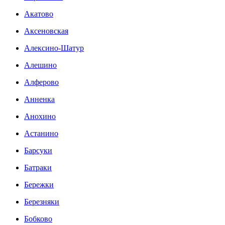
Акатово
Аксеновская
Алексино-Шатур
Алешино
Алферово
Анненка
Анохино
Астанино
Барсуки
Батраки
Бережки
Березняки
Бобково