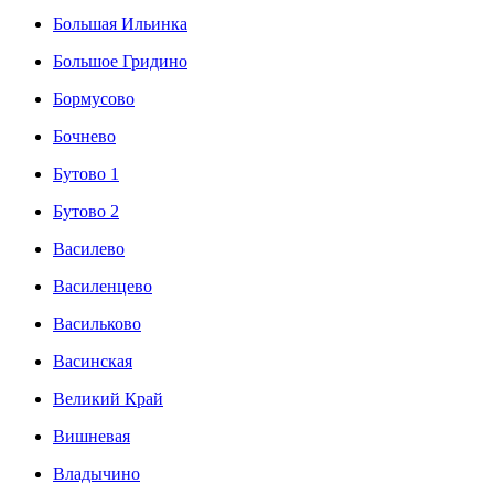
Большая Ильинка
Большое Гридино
Бормусово
Бочнево
Бутово 1
Бутово 2
Василево
Василенцево
Васильково
Васинская
Великий Край
Вишневая
Владычино