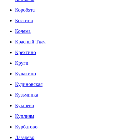
Коробята
Костино
Кочема
Красный Ткач
Крехтино
Круги
Кувакино
Кудиновская
Кузьминка
Кукшево
Куплиям
Курбатово
Лазарево