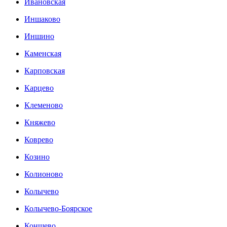
Ивановская
Иншаково
Иншино
Каменская
Карповская
Карцево
Клеменово
Княжево
Коврево
Козино
Колионово
Колычево
Колычево-Боярское
Коншево