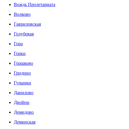
Вождь Пролетариата
Волково
Гавриловская
Голубевая
Гора
Горки
Горшково
Гридино
Гулынки
Данилово
Двойни
Демидово
Деминская