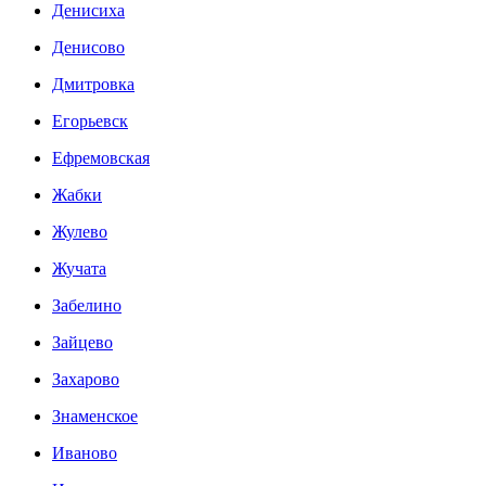
Денисиха
Денисово
Дмитровка
Егорьевск
Ефремовская
Жабки
Жулево
Жучата
Забелино
Зайцево
Захарово
Знаменское
Иваново