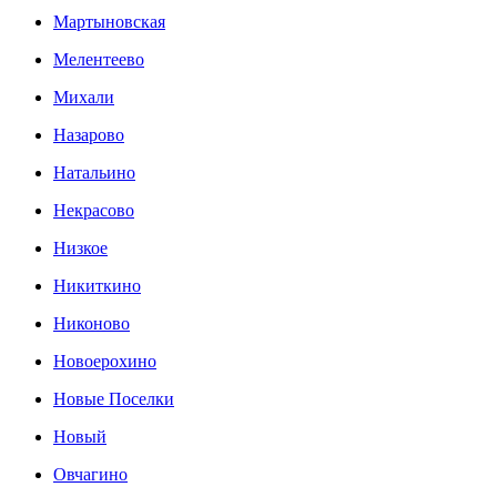
Мартыновская
Мелентеево
Михали
Назарово
Натальино
Некрасово
Низкое
Никиткино
Никоново
Новоерохино
Новые Поселки
Новый
Овчагино