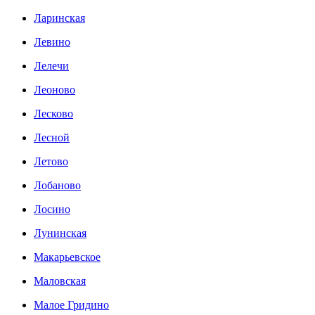
Ларинская
Левино
Лелечи
Леоново
Лесково
Лесной
Летово
Лобаново
Лосино
Лунинская
Макарьевское
Маловская
Малое Гридино