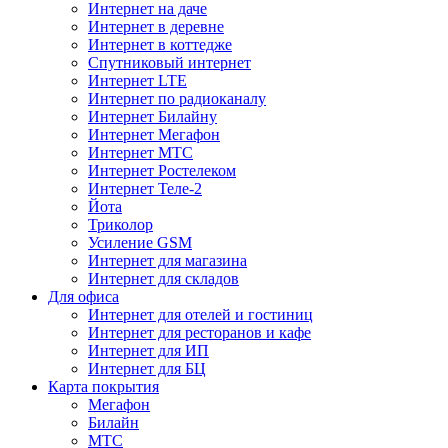
Интернет на даче
Интернет в деревне
Интернет в коттедже
Спутниковый интернет
Интернет LTE
Интернет по радиоканалу
Интернет Билайну
Интернет Мегафон
Интернет МТС
Интернет Ростелеком
Интернет Теле-2
Йота
Триколор
Усиление GSM
Интернет для магазина
Интернет для складов
Для офиса
Интернет для отелей и гостиниц
Интернет для ресторанов и кафе
Интернет для ИП
Интернет для БЦ
Карта покрытия
Мегафон
Билайн
МТС