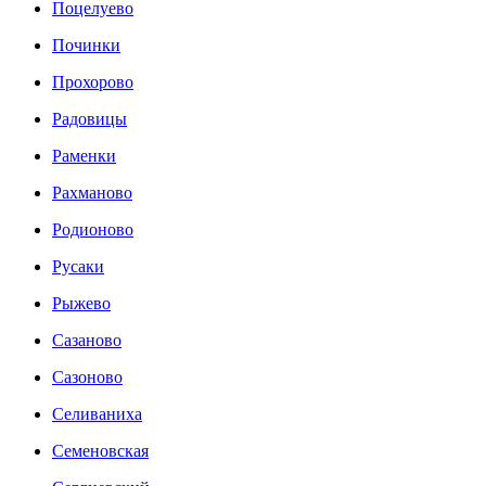
Поцелуево
Починки
Прохорово
Радовицы
Раменки
Рахманово
Родионово
Русаки
Рыжево
Сазаново
Сазоново
Селиваниха
Семеновская